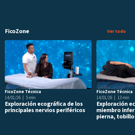
FicoZone
Fic
Ver todo
Añadir a playlis
FicoZone Técnica
FicoZone Técnica
14/01/26
5 min
14/01/26
13 min
Exploración ecográfica de los
Exploración ec
principales nervios periféricos
miembro inferi
pierna, tobillo