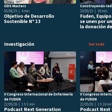
ODS Masters
Construyendo red
05/06/25
4 min
20/05/25
16 min
Objetivo de Desarrollo
Fuden, Equipo
Sostenible Nº 13
se unen por u
la donación de.
Investigación
Inve
Ver todo
Añadir a playlis
V Congreso Internacional de Enfermería
V Congreso Intern
de FUDEN
de FUDEN
22/05/26
1 h 1 min
22/05/26
1 h 16 mi
Podcast Next Generation
Podcast Next