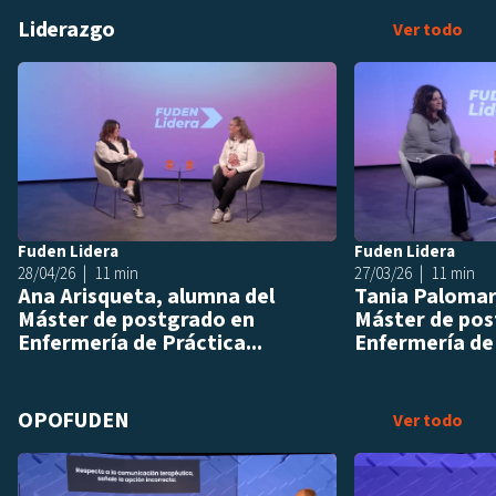
Liderazgo
Lid
Ver todo
Añadir a playlis
Fuden Lidera
Fuden Lidera
28/04/26
11 min
27/03/26
11 min
Ana Arisqueta, alumna del
Tania Palomar
Máster de postgrado en
Máster de pos
Enfermería de Práctica...
Enfermería de 
OPOFUDEN
OPO
Ver todo
Añadir a playlis