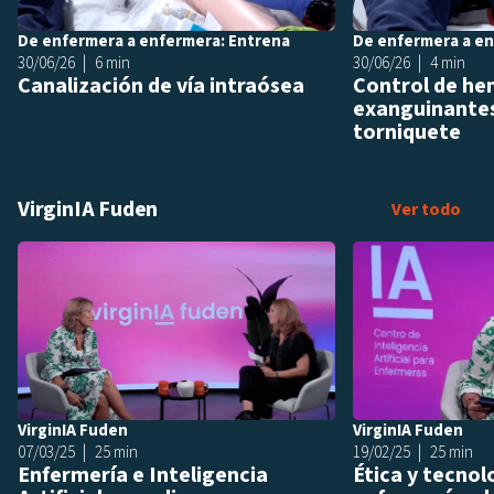
De enfermera a enfermera: Entrena
De enfermera a en
30/06/26
6 min
30/06/26
4 min
Canalización de vía intraósea
Control de he
exanguinantes
torniquete
VirginIA Fuden
Virg
Ver todo
Añadir a playlis
VirginIA Fuden
VirginIA Fuden
07/03/25
25 min
19/02/25
25 min
Enfermería e Inteligencia
Ética y tecnol