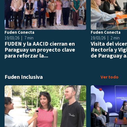
Fuden Conecta
Fuden Conecta
19/03/26
7 min
19/03/26
2 min
FUDEN y la AACID cierran en
Visita del vic
Paraguay un proyecto clave
Rectoría y Vig
para reforzar la...
de Paraguay a.
Fuden Inclusiva
Fude
Ver todo
Añadir a playlis