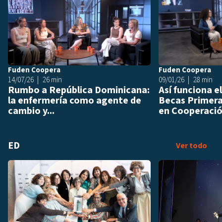
Fuden Coopera
Fuden Coopera
14/07/26
26 min
09/01/26
28 min
Rumbo a República Dominicana:
Así funciona 
la enfermería como agente de
Becas Primer
cambio y...
en Cooperación
ED
ED
Ver todo
Añadir a playlis