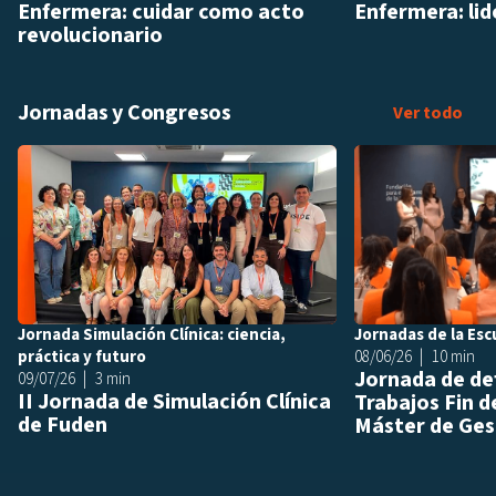
Enfermera: cuidar como acto
Enfermera: lid
revolucionario
Jornadas y Congresos
Jor
Ver todo
Añadir a playlis
Jornada Simulación Clínica: ciencia,
Jornadas de la Esc
práctica y futuro
08/06/26
10 min
Jornada de de
09/07/26
3 min
II Jornada de Simulación Clínica
Trabajos Fin d
de Fuden
Máster de Gest