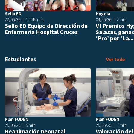
Sello ED
Hygeia
22/06/26
1 h 45 min
04/06/26
2 min
Sello ED Equipo de Dirección de
VI Premios Hy
Enfermería Hospital Cruces
Salazar, ganad
‘Pro’ por ‘La...
Estudiantes
Est
Ver todo
Añadir a playlis
Plan FUDEN
Plan FUDEN
25/06/25
5 min
25/06/25
7 min
Reanimación neonatal
Valoración del