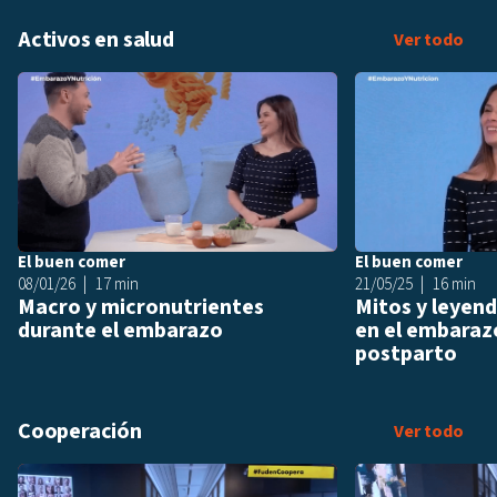
Activos en salud
Acti
Ver todo
Añadir a playlis
El buen comer
El buen comer
08/01/26
17 min
21/05/25
16 min
Macro y micronutrientes
Mitos y leyend
durante el embarazo
en el embarazo
postparto
Cooperación
Coo
Ver todo
Añadir a playlis