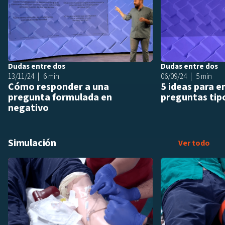
Dudas entre dos
Dudas entre dos
13/11/24
6 min
06/09/24
5 min
Cómo responder a una
5 ideas para e
pregunta formulada en
preguntas tip
negativo
Simulación
Sim
Ver todo
Añadir a playlis