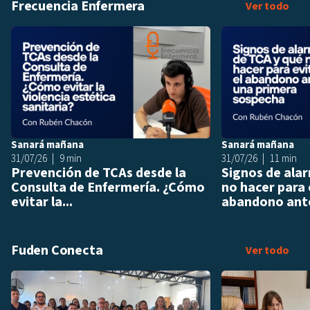
Frecuencia Enfermera
Fre
Ver todo
Añadir a playlis
Sanará mañana
Sanará mañana
31/07/26
9 min
31/07/26
11 min
Prevención de TCAs desde la
Signos de ala
Consulta de Enfermería. ¿Cómo
no hacer para 
evitar la...
abandono ante
Fuden Conecta
Fud
Ver todo
Añadir a playlis