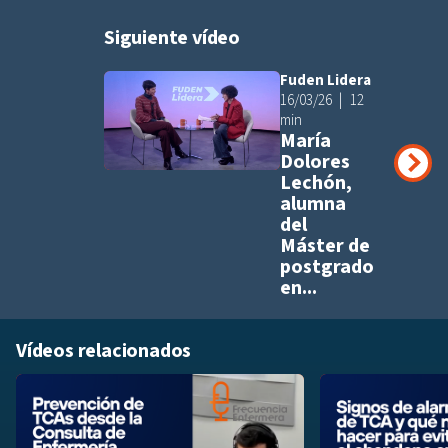
Siguiente vídeo
Fuden Lidera
Añadir a pla
16/03/26
12
min
María
Dolores
Lechón,
alumna
del
Máster de
postgrado
en...
Vídeos relacionados
Añadir a playlis