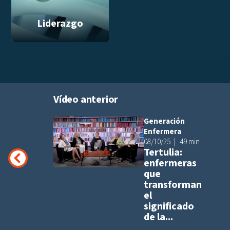
Liderazgo
Vídeo anterior
Generación
Añadir a pla
Enfermera
08/10/25
49 min
Tertulia:
enfermeras
que
transforman
el
significado
de la...