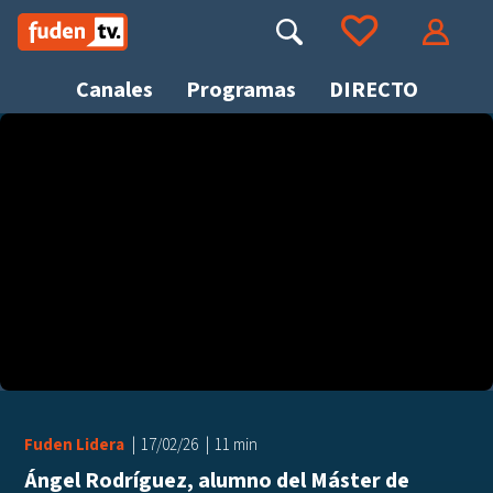
Saltar
a
Buscar
Ir a tus favoritos
Accede
contenido
Canales
Programas
DIRECTO
Busca
Fuden Lidera
17/02/26
11 min
Ángel Rodríguez, alumno del Máster de