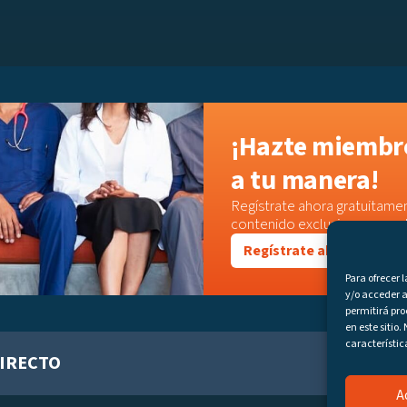
¡Hazte miembro
a tu manera!
Regístrate ahora gratuitamen
contenido exclusivo o acced
Regístrate ahora
Para ofrecer 
y/o acceder a
permitirá pr
en este sitio
característic
IRECTO
A