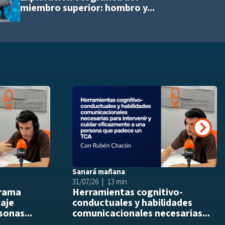
miembro superior: hombro y...
Añadir a playlist
Añ
Siguie
Sanará mañana
31/07/26
13 min
drama
Herramientas cognitivo-
daje
conductuales y habilidades
sonas...
comunicacionales necesarias...