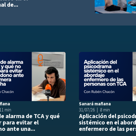
l de...
list
Añadir a playlist
añana
Sanará mañana
11 min
31/07/26
8 min
de alarma de TCA y qué
Aplicación del psico
 para evitar el
sistémico en el abor
o ante una...
enfermero de las per