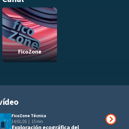
FicoZone
vídeo
FicoZone Técnica
Añadir a playli
14/01/26
15 min
Exploración ecográfica del