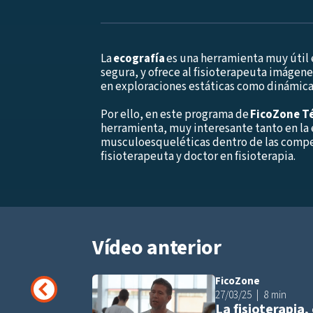
La
ecografía
es una herramienta muy útil e
segura, y ofrece al fisioterapeuta imágen
en exploraciones estáticas como dinámica
Por ello, en este programa de
FicoZone T
herramienta, muy interesante tanto en la
musculoesqueléticas dentro de las compete
fisioterapeuta y doctor en fisioterapia.
Vídeo anterior
FicoZone
27/03/25
8 min
La fisioterapia,