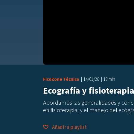
FicoZone Técnica
14/01/26
13 min
Ecografía y fisioterapi
Abordamos la
s
generalidades
y conc
en fisioterapia
,
y el manejo del ecógra
Añadir a playlist