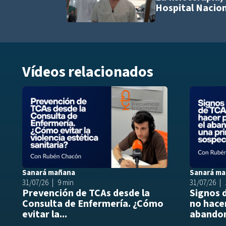
Hospital Naciona
Vídeos relacionados
Añadir a play
Sanará mañana
Sanará m
31/07/26
9 min
31/07/26
Prevención de TCAs desde la
Signos 
Consulta de Enfermería. ¿Cómo
no hacer
evitar la...
abandon