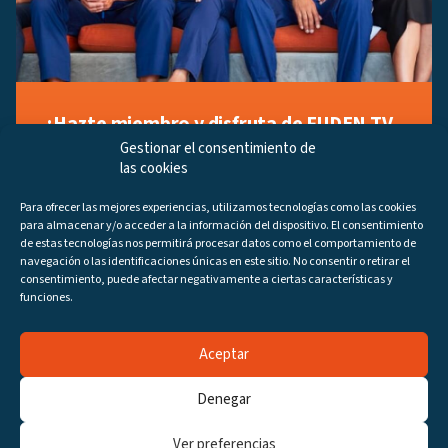
¡Hazte miembro y disfruta de FUDEN TV
a tu manera!
Gestionar el consentimiento de
las cookies
Regístrate ahora gratuitamente y marca tus videos
favoritos, descubre contenido exclusivo o accede a
Para ofrecer las mejores experiencias, utilizamos tecnologías como las cookies
los últimos programas disponibles.
para almacenar y/o acceder a la información del dispositivo. El consentimiento
Regístrate ahora
de estas tecnologías nos permitirá procesar datos como el comportamiento de
navegación o las identificaciones únicas en este sitio. No consentir o retirar el
consentimiento, puede afectar negativamente a ciertas características y
funciones.
Aceptar
Canales
Programas
DIRECTO
Denegar
URL de Facebook
URL de Instagram
URL de Youtube
URL de X (antiguo Twitt
URL de Linkedin
Ver preferencias