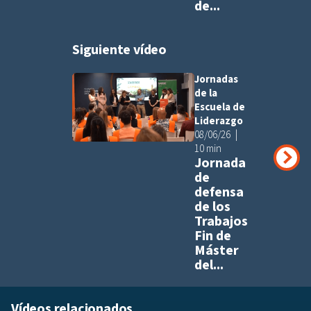
de...
Siguiente vídeo
Jornadas
Añadir a pla
de la
Escuela de
Liderazgo
08/06/26
10 min
Jornada
de
defensa
de los
Trabajos
Fin de
Máster
del...
Vídeos relacionados