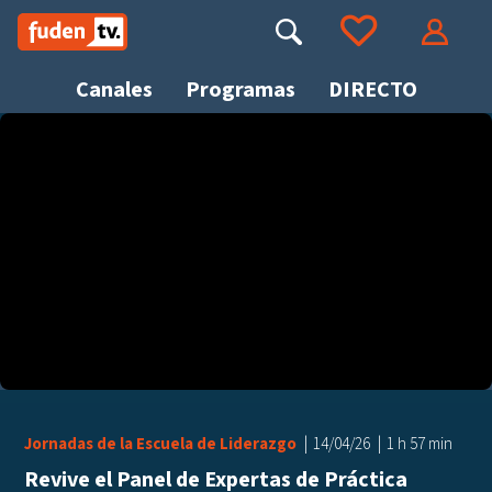
Saltar
a
Buscar
Ir a tus favoritos
Accede
contenido
Canales
Programas
DIRECTO
Busca
Jornadas de la Escuela de Liderazgo
14/04/26
1 h 57 min
Revive el Panel de Expertas de Práctica