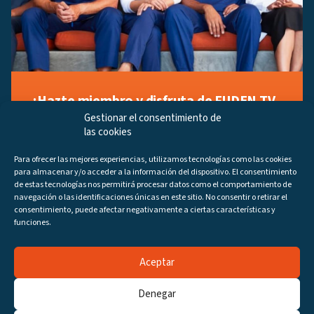
¡Hazte miembro y disfruta de FUDEN TV
a tu manera!
Gestionar el consentimiento de
las cookies
Regístrate ahora gratuitamente y marca tus videos
favoritos, descubre contenido exclusivo o accede a
Para ofrecer las mejores experiencias, utilizamos tecnologías como las cookies
los últimos programas disponibles.
para almacenar y/o acceder a la información del dispositivo. El consentimiento
Regístrate ahora
de estas tecnologías nos permitirá procesar datos como el comportamiento de
navegación o las identificaciones únicas en este sitio. No consentir o retirar el
consentimiento, puede afectar negativamente a ciertas características y
funciones.
Aceptar
Canales
Programas
DIRECTO
Denegar