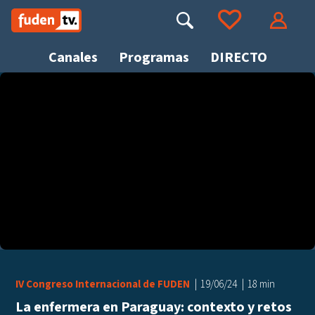
Saltar
a
Buscar
Ir a tus favoritos
Accede
contenido
Canales
Programas
DIRECTO
Busca
IV Congreso Internacional de FUDEN
19/06/24
18 min
La enfermera en Paraguay: contexto y retos