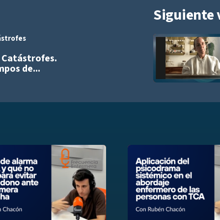
Siguiente 
ástrofes
Añadir a playlist
y Catástrofes.
mpos de...
list
Añadir a playlist