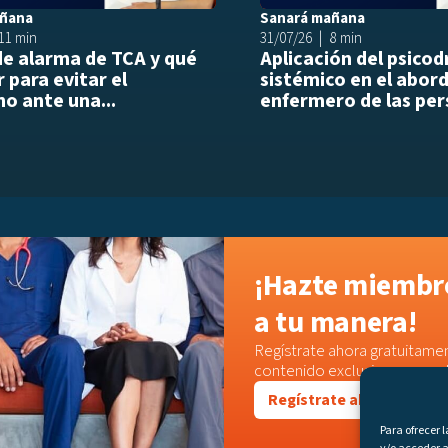
añana
Sanará mañana
11 min
31/07/26
8 min
de alarma de TCA y qué
Aplicación del psico
 para evitar el
sistémico en el abor
o ante una...
enfermero de las per
¡Hazte miembro
a tu manera!
Regístrate ahora gratuitamen
contenido exclusivo o acced
Regístrate ahora
Para ofrecer 