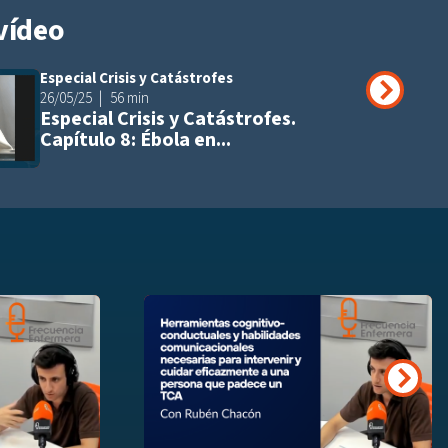
vídeo
Especial Crisis y Catástrofes
Añadir a playli
26/05/25
56 min
Especial Crisis y Catástrofes.
Capítulo 8: Ébola en...
Añadir a playlist
Añ
Siguie