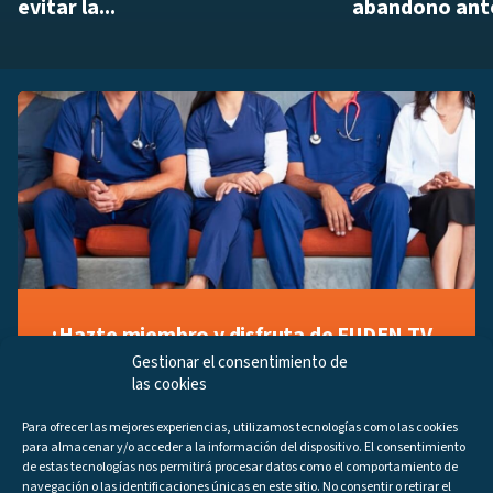
evitar la...
abandono ante
¡Hazte miembro y disfruta de FUDEN TV
a tu manera!
Gestionar el consentimiento de
las cookies
Regístrate ahora gratuitamente y marca tus videos
favoritos, descubre contenido exclusivo o accede a
Para ofrecer las mejores experiencias, utilizamos tecnologías como las cookies
los últimos programas disponibles.
para almacenar y/o acceder a la información del dispositivo. El consentimiento
Regístrate ahora
de estas tecnologías nos permitirá procesar datos como el comportamiento de
navegación o las identificaciones únicas en este sitio. No consentir o retirar el