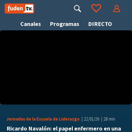
Saltar
a
Buscar
Ir a tus favoritos
Accede
contenido
Canales
Programas
DIRECTO
Busca
Jornadas de la Escuela de Liderazgo
22/01/26
28 min
Ricardo Navalón: el papel enfermero en una