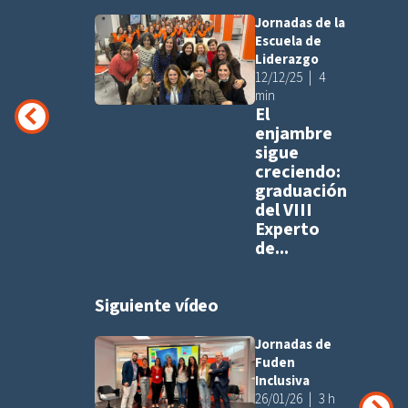
Jornadas de la
Añadir a pla
Escuela de
Liderazgo
12/12/25
4
min
El
enjambre
sigue
creciendo:
graduación
del VIII
Experto
de...
Siguiente vídeo
Jornadas de
Añadir a pla
Fuden
Inclusiva
26/01/26
3 h