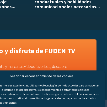
daje
conductuales y habilidades
sonas...
comunicacionales necesarias...
 y disfruta de FUDEN TV
te y marca tus videos favoritos, descubre
e a los últimos programas disponibles.
Gestionar el consentimiento de las cookies
las mejores experiencias, utilizamos tecnologías como las cookies para almacenar
 la información del dispositivo. El consentimiento de estas tecnologías nos
ocesar datos como el comportamiento de navegación o las identificaciones únicas
. No consentir o retirar el consentimiento, puede afectar negativamente a ciertas
as y funciones.