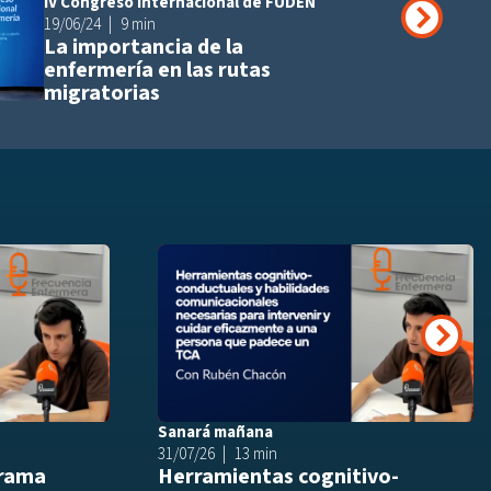
IV Congreso Internacional de FUDEN
Añadir a playli
19/06/24
9 min
La importancia de la
enfermería en las rutas
migratorias
Añadir a playlist
Añ
Siguie
Sanará mañana
31/07/26
13 min
drama
Herramientas cognitivo-