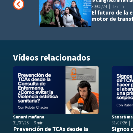
IV Congreso Interna
30/05/24
12 min
El futuro de la 
motor de transf
Vídeos relacionados
Añadir a play
Sanará mañana
Sanará m
31/07/26
9 min
31/07/26
Prevención de TCAs desde la
Signos 