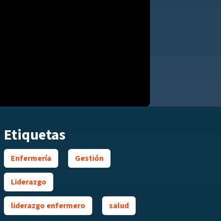
Etiquetas
Enfermería
Gestión
Liderazgo
liderazgo enfermero
salud