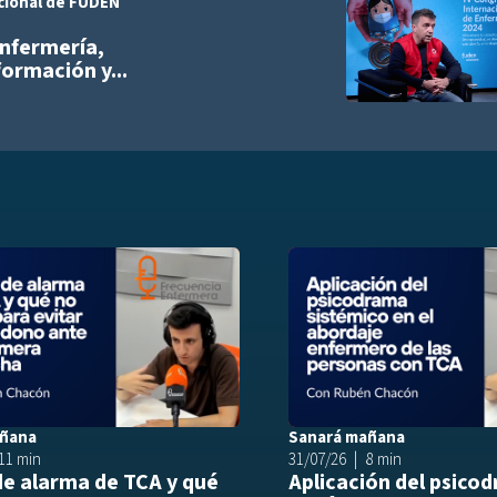
cional de FUDEN
Añadir a playlist
enfermería,
ormación y...
list
Añadir a playlist
añana
Sanará mañana
11 min
31/07/26
8 min
de alarma de TCA y qué
Aplicación del psico