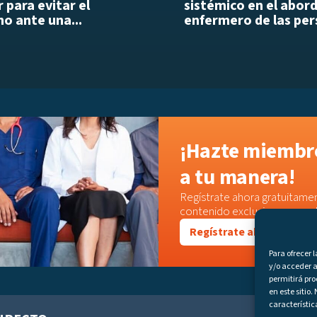
 para evitar el
sistémico en el abor
o ante una...
enfermero de las per
¡Hazte miembro
a tu manera!
Regístrate ahora gratuitamen
contenido exclusivo o acced
Regístrate ahora
Para ofrecer 
y/o acceder a
permitirá pr
en este sitio
característic