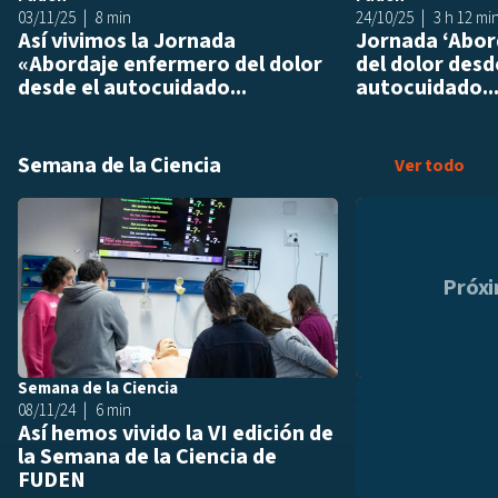
03/11/25
8 min
24/10/25
3 h 12 mi
Así vivimos la Jornada
Jornada ‘Abor
«Abordaje enfermero del dolor
del dolor desd
desde el autocuidado...
autocuidado..
Semana de la Ciencia
Sema
Ver todo
Añadir a playlis
Próx
Semana de la Ciencia
08/11/24
6 min
Así hemos vivido la VI edición de
la Semana de la Ciencia de
FUDEN