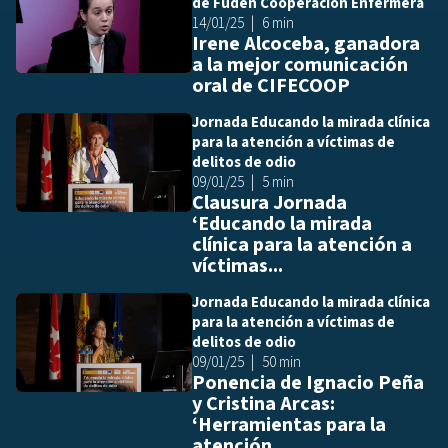
de Fuden Cooperación Enfermera
14/01/25
6 min
Irene Alcoceba, ganadora
a la mejor comunicación
oral de CIFECOOP
Jornada Educando la mirada clínica
Añ
para la atención a víctimas de
delitos de odio
09/01/25
5 min
Clausura Jornada
‘Educando la mirada
clínica para la atención a
víctimas...
Jornada Educando la mirada clínica
Añ
para la atención a víctimas de
delitos de odio
09/01/25
50 min
Ponencia de Ignacio Peña
y Cristina Arcas:
‘Herramientas para la
atención...