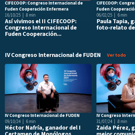
CIFECOOP: Congreso Internacional de
CIFECOOP: Congres
Fuden Cooperación Enfermera
Fuden Cooperació
16/10/25
8 min
06/02/25
6 min
Así vivimos el II CIFECOOP:
Paula Tapia, 
Congreso Internacional de
foto-relato d
Fuden Cooperación...
IV Congreso Internacional de FUDEN
IV C
Ver todo
Añadir a playlis
IV Congreso Internacional de FUDEN
IV Congreso Inter
09/10/24
6 min
31/07/24
8 min
Héctor Nafría, ganador del I
Zaida Pérez, 
Certamen de Monólogos
mejor comunic