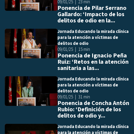
09/01/25
23 min
Ponencia de Pilar Serrano
Gallardo: ‘Impacto de los
delitos de odio en la...
Jornada Educando la mirada clínica
Añ
para la atención a víctimas de
delitos de odio
09/01/25
15 min
Ponencia de Ignacio Peña
Ruiz: ‘Retos en la atención
sanitaria a las...
Jornada Educando la mirada clínica
Añ
para la atención a víctimas de
delitos de odio
09/01/25
31 min
Ponencia de Concha Antón
Rubio: ‘Definición de los
delitos de odio y...
Jornada Educando la mirada clínica
Añ
para la atención a víctimas de