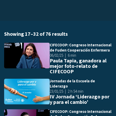
Showing 17–32 of 76 results
CIFECOOP: Congreso Internacional
Añ
de Fuden Cooperación Enfermera
06/02/25
6 min
Paula Tapia, ganadora al
mejor foto-relato de
CIFECOOP
Jornadas de la Escuela de
Añ
Liderazgo
23/01/25
2 h 54 min
IV Jornada ‘Liderazgo por
y para el cambio’
CIFECOOP: Congreso Internacional
Añ