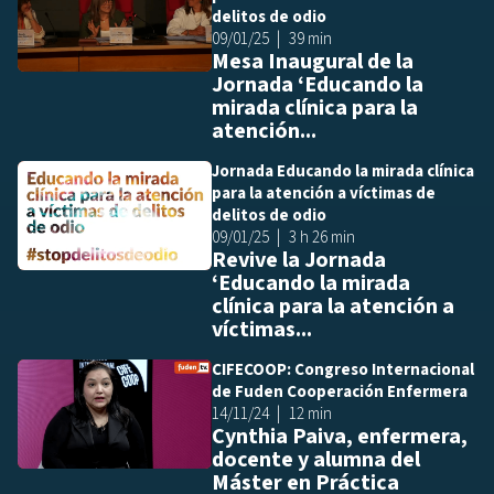
delitos de odio
09/01/25
39 min
Mesa Inaugural de la
Jornada ‘Educando la
mirada clínica para la
atención...
Jornada Educando la mirada clínica
Añ
para la atención a víctimas de
delitos de odio
09/01/25
3 h 26 min
Revive la Jornada
‘Educando la mirada
clínica para la atención a
víctimas...
CIFECOOP: Congreso Internacional
Añ
de Fuden Cooperación Enfermera
14/11/24
12 min
Cynthia Paiva, enfermera,
docente y alumna del
Máster en Práctica