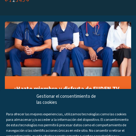
←
1
2
3
4
5
→
¡Hazte miembro y disfruta de FUDEN TV
a tu manera!
Gestionar el consentimiento de
las cookies
Regístrate ahora gratuitamente y marca tus videos
favoritos, descubre contenido exclusivo o accede a
Para ofrecer las mejores experiencias, utilizamos tecnologías como las cookies
los últimos programas disponibles.
para almacenar y/o acceder a la información del dispositivo. El consentimiento
Regístrate ahora
de estas tecnologías nos permitirá procesar datos como el comportamiento de
navegación o las identificaciones únicas en este sitio. No consentir o retirar el