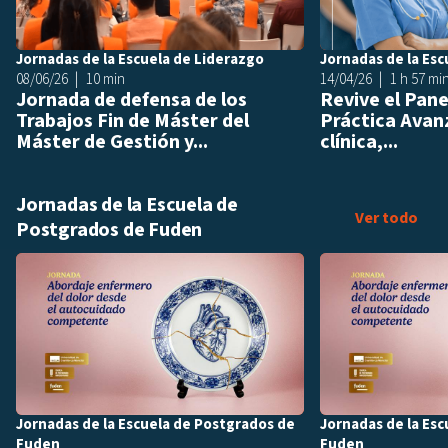
Jornadas de la Escuela de Liderazgo
Jornadas de la Esc
08/06/26
10 min
14/04/26
1 h 57 mi
Jornada de defensa de los
Revive el Pane
Trabajos Fin de Máster del
Práctica Avan
Máster de Gestión y...
clínica,...
Jornadas de la Escuela de
Jorn
Ver todo
Postgrados de Fuden
Añadir a playlis
Jornadas de la Escuela de Postgrados de
Jornadas de la Es
Fuden
Fuden