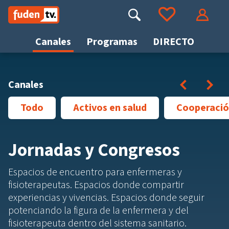
Saltar
a
Buscar
Ir a tus favoritos
Accede
contenido
Canales
Programas
DIRECTO
Busca
Canales
Anterior
Sigui
Todo
Activos en salud
Cooperaci
Jornadas y Congresos
Espacios de encuentro para enfermeras y
fisioterapeutas. Espacios donde compartir
experiencias y vivencias. Espacios donde seguir
potenciando la figura de la enfermera y del
fisioterapeuta dentro del sistema sanitario.