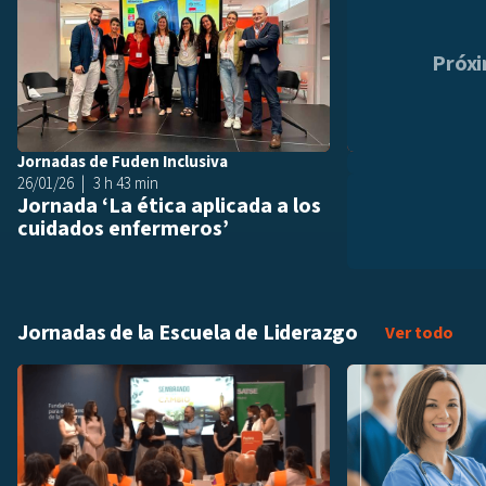
Próx
Jornadas de Fuden Inclusiva
26/01/26
3 h 43 min
Jornada ‘La ética aplicada a los
cuidados enfermeros’
Jornadas de la Escuela de Liderazgo
Jorn
Ver todo
Añadir a playlis