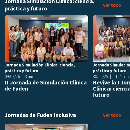
Jornada Simulación Clínica: ciencia,
Jorn
Ver todo
práctica y futuro
Añadir a playlis
Jornada Simulación Clínica: ciencia,
Jornada Simulación 
práctica y futuro
práctica y futuro
09/07/26
3 min
30/06/25
1 h 40 mi
II Jornada de Simulación Clínica
Revive la I Jo
de Fuden
Clínica: cienci
futuro
Jornadas de Fuden Inclusiva
Jorn
Ver todo
Añadir a playlis