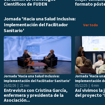
Científicos de FUDEN
formato póst
Jornada 'Hacia una Salud Inclusiva:
Implementación del Facilitador
Jorn
Ver todo
Sanitario'
Añadir a playlis
Jornada 'Hacia una Salud Inclusiva:
Jornada 'Hacia una
Implementación del Facilitador Sanitario'
Implementación del
16/02/26
21 min
05/12/25
6 min
Entrevista con Cristina García,
Así vivimos la
enfermera y presidenta de la
del proyecto ‘
Asociación...