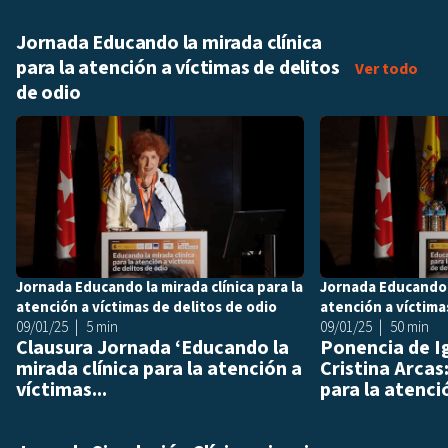
Jornada Educando la mirada clínica
para la atención a víctimas de delitos
Jorn
Ver todo
de odio
Añadir a playlis
Jornada Educando la mirada clínica para la
Jornada Educando l
atención a víctimas de delitos de odio
atención a víctima
09/01/25
5 min
09/01/25
50 min
Clausura Jornada ‘Educando la
Ponencia de I
mirada clínica para la atención a
Cristina Arcas
víctimas...
para la atenció