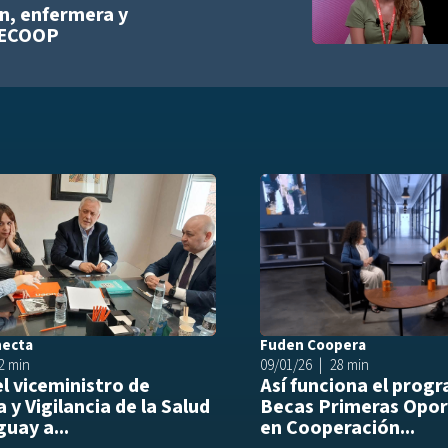
n, enfermera y
FECOOP
list
Añadir a playlist
necta
Fuden Coopera
2 min
09/01/26
28 min
el viceministro de
Así funciona el prog
 y Vigilancia de la Salud
Becas Primeras Opor
uay a...
en Cooperación...