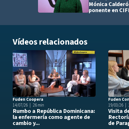
Mónica Calderó
ponente en CI
Vídeos relacionados
Añadir a play
Fuden Coopera
Fuden Co
14/07/26
26 min
19/03/26
Rumbo a República Dominicana:
Visita d
la enfermería como agente de
Rectoría
cambio y...
de Parag