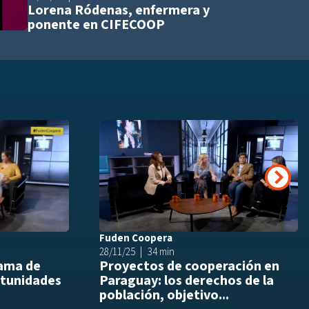
Lorena Ródenas, enfermera y
ponente en CIFECOOP
Añadir a playlist
Añ
Siguie
Fuden Coopera
28/11/25
34 min
rama de
Proyectos de cooperación en
tunidades
Paraguay: los derechos de la
población, objetivo...