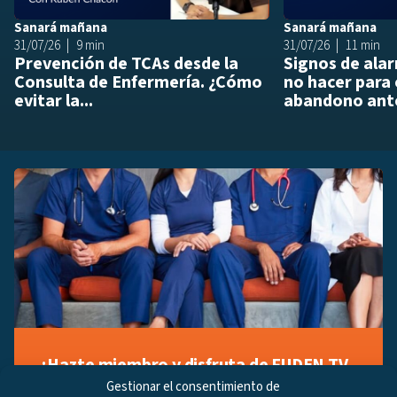
Sanará mañana
Sanará mañana
31/07/26
9 min
31/07/26
11 min
Prevención de TCAs desde la
Signos de ala
Consulta de Enfermería. ¿Cómo
no hacer para 
evitar la...
abandono ante
¡Hazte miembro y disfruta de FUDEN TV
a tu manera!
Gestionar el consentimiento de