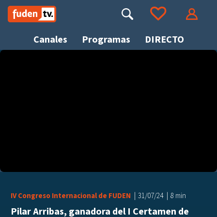
Saltar
a
Buscar
Ir a tus favoritos
Accede
contenido
Canales
Programas
DIRECTO
Busca
IV Congreso Internacional de FUDEN
31/07/24
8 min
Pilar Arribas, ganadora del I Certamen de