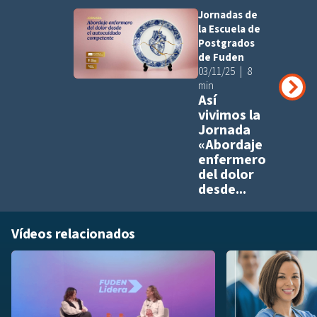
Jornadas de
Añadir a pla
la Escuela de
Postgrados
de Fuden
03/11/25
8
min
Así
vivimos la
Jornada
«Abordaje
enfermero
del dolor
desde...
Vídeos relacionados
Añadir a playlis