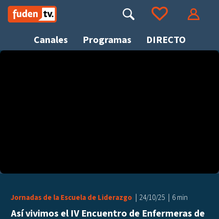
Saltar
a
Buscar
Ir a tus favoritos
Accede
contenido
Canales
Programas
DIRECTO
Busca
Jornadas de la Escuela de Liderazgo
24/10/25
6 min
Así vivimos el IV Encuentro de Enfermeras de