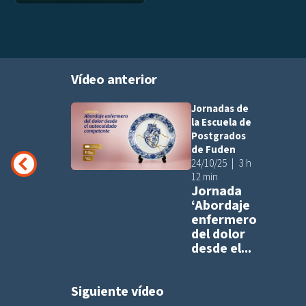
Vídeo anterior
Jornadas de
Añadir a pla
la Escuela de
Postgrados
de Fuden
24/10/25
3 h
12 min
Jornada
‘Abordaje
enfermero
del dolor
desde el...
Siguiente vídeo