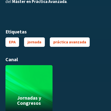
del
Máster en Práctica Avanzada
.
Etiquetas
EPA
jornada
práctica avanzada
Canal
Jornadas y
Congresos