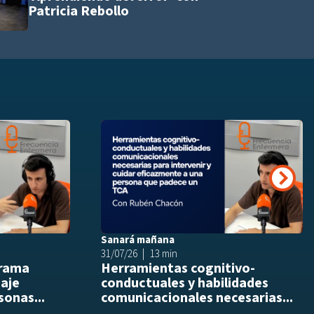
Patricia Rebollo
Añadir a playlist
Añ
Siguie
Sanará mañana
31/07/26
13 min
drama
Herramientas cognitivo-
daje
conductuales y habilidades
sonas...
comunicacionales necesarias...