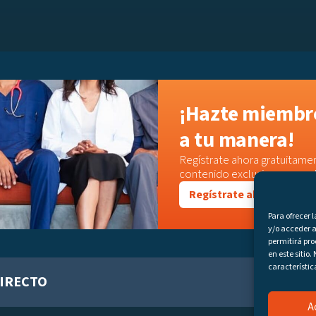
¡Hazte miembro
a tu manera!
Regístrate ahora gratuitamen
contenido exclusivo o acced
Regístrate ahora
Para ofrecer 
y/o acceder a
permitirá pr
en este sitio
característic
IRECTO
A