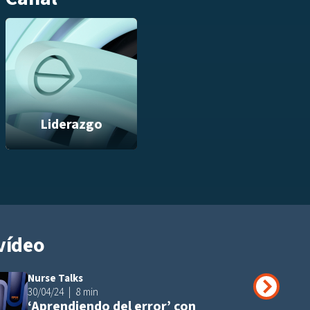
Liderazgo
vídeo
Nurse Talks
Añadir a playli
30/04/24
8 min
‘Aprendiendo del error’ con