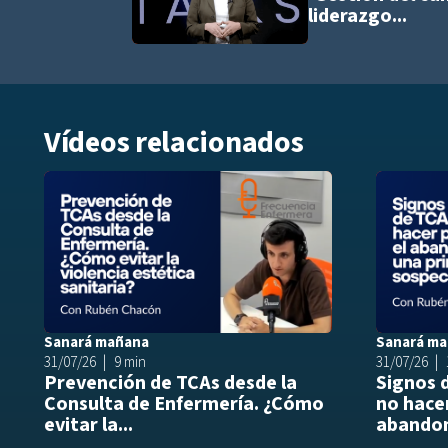
liderazgo...
Vídeos relacionados
Añadir a play
Sanará mañana
Sanará m
31/07/26
9 min
31/07/26
Prevención de TCAs desde la
Signos 
Consulta de Enfermería. ¿Cómo
no hacer
evitar la...
abandon