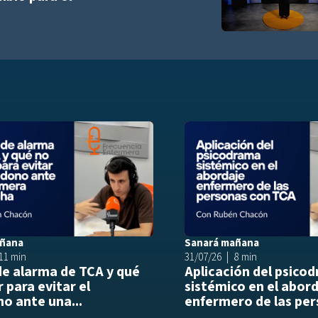
list
Añadir a playlist
añana
Sanará mañana
11 min
31/07/26
8 min
de alarma de TCA y qué
Aplicación del psico
 para evitar el
sistémico en el abor
o ante una...
enfermero de las per