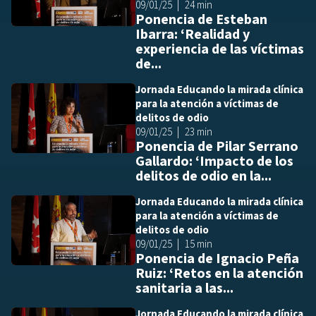
09/01/25
24 min
Ponencia de Esteban
Ibarra: ‘Realidad y
experiencia de las víctimas
de...
Jornada Educando la mirada clínica
Añ
para la atención a víctimas de
delitos de odio
09/01/25
23 min
Ponencia de Pilar Serrano
Gallardo: ‘Impacto de los
delitos de odio en la...
Jornada Educando la mirada clínica
Añ
para la atención a víctimas de
delitos de odio
09/01/25
15 min
Ponencia de Ignacio Peña
Ruiz: ‘Retos en la atención
sanitaria a las...
Jornada Educando la mirada clínica