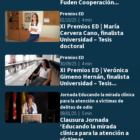
Fuden Cooperación...
Premios ED
Añ
02/10/25
4 min
XI Premios ED | María
Cervera Cano, finalista
Universidad – Tesis
doctoral
Premios ED
Añ
30/09/25
4 min
XI Premios ED | Verónica
Gimeno Hernán, finalista
Universidad – Tesis...
Jornada Educando la mirada clínica
Añ
para la atención a víctimas de
delitos de odio
09/01/25
5 min
Clausura Jornada
‘Educando la mirada
clínica para la atención a
víctimas...