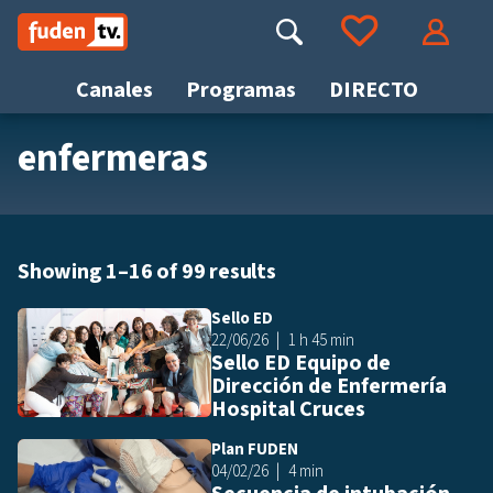
Saltar
a
Buscar
Ir a tus favoritos
Accede
contenido
Canales
Programas
DIRECTO
enfermeras
Busca
Showing 1–16 of 99 results
Sello ED
Añ
22/06/26
1 h 45 min
Sello ED Equipo de
Dirección de Enfermería
Hospital Cruces
Plan FUDEN
Añ
04/02/26
4 min