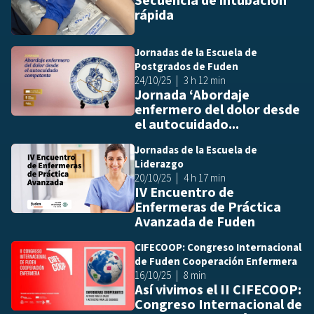
Secuencia de intubación
rápida
Jornadas de la Escuela de
Añ
Postgrados de Fuden
24/10/25
3 h 12 min
Jornada ‘Abordaje
enfermero del dolor desde
el autocuidado...
Jornadas de la Escuela de
Añ
Liderazgo
20/10/25
4 h 17 min
IV Encuentro de
Enfermeras de Práctica
Avanzada de Fuden
CIFECOOP: Congreso Internacional
Añ
de Fuden Cooperación Enfermera
16/10/25
8 min
Así vivimos el II CIFECOOP:
Congreso Internacional de