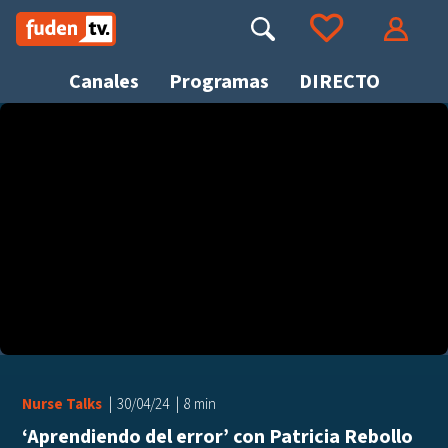
Saltar
a
Buscar
Ir a tus favoritos
Accede
contenido
Canales
Programas
DIRECTO
Busca
Nurse Talks
30/04/24
8 min
‘Aprendiendo del error’ con Patricia Rebollo