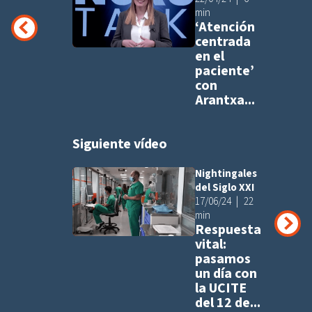
min
‘Atención
centrada
en el
paciente’
con
Arantxa...
Siguiente vídeo
Nightingales
Añadir a pla
del Siglo XXI
17/06/24
22
min
Respuesta
vital:
pasamos
un día con
la UCITE
del 12 de...