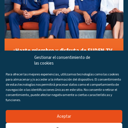
¡Hazte miembro y disfruta de FUDEN TV
a tu manera!
Gestionar el consentimiento de
las cookies
Regístrate ahora gratuitamente y marca tus videos
favoritos, descubre contenido exclusivo o accede a
Para ofrecer las mejores experiencias, utilizamos tecnologías como las cookies
los últimos programas disponibles.
para almacenar y/o acceder a la información del dispositivo. El consentimiento
Regístrate ahora
de estas tecnologías nos permitirá procesar datos como el comportamiento de
navegación o las identificaciones únicas en este sitio. No consentir o retirar el
consentimiento, puede afectar negativamente a ciertas características y
funciones.
Aceptar
Canales
Programas
DIRECTO