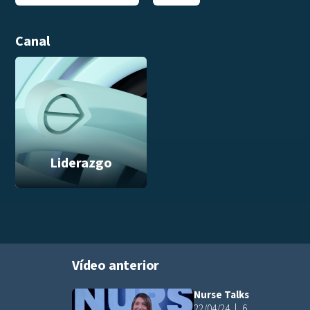
Canal
Liderazgo
Vídeo anterior
Nurse Talks
Añadir a pla
22/04/24
6