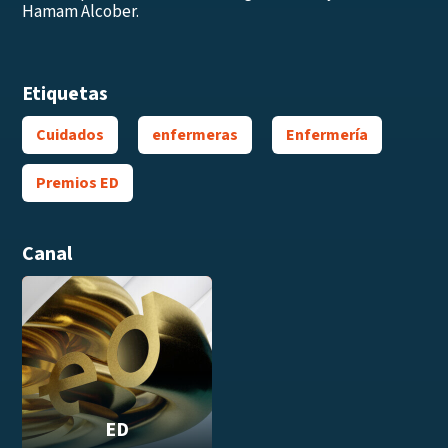
Hamam Alcober.
Etiquetas
Cuidados
enfermeras
Enfermería
Premios ED
Canal
ED