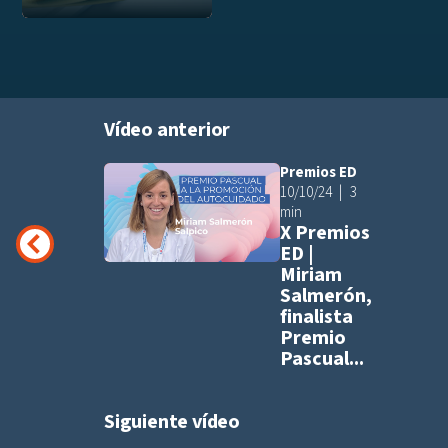
Vídeo anterior
Premios ED
Añadir a pla
10/10/24
3
min
X Premios
ED |
Miriam
Salmerón,
finalista
Premio
Pascual...
Siguiente vídeo