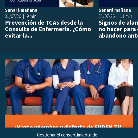
Sanará mañana
Sanará mañana
31/07/26
9 min
31/07/26
11 min
Prevención de TCAs desde la
Signos de ala
Consulta de Enfermería. ¿Cómo
no hacer para 
evitar la...
abandono ante
¡Hazte miembro y disfruta de FUDEN TV
a tu manera!
Gestionar el consentimiento de