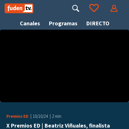
Saltar
a
Buscar
Ir a tus favoritos
Accede
contenido
Canales
Programas
DIRECTO
Busca
Premios ED
10/10/24
2 min
X Premios ED | Beatriz Viñuales, finalista