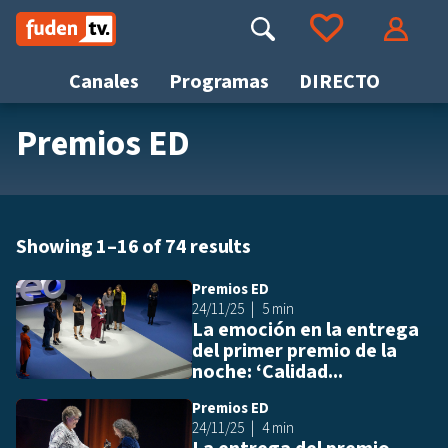
Saltar
a
Buscar
Ir a tus favoritos
Accede
contenido
Canales
Programas
DIRECTO
Premios ED
Busca
Showing 1–16 of 74 results
Premios ED
Añ
24/11/25
5 min
La emoción en la entrega
del primer premio de la
noche: ‘Calidad...
Premios ED
Añ
24/11/25
4 min