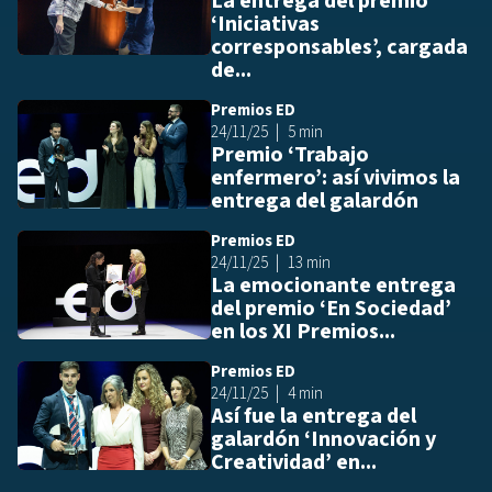
La entrega del premio
‘Iniciativas
corresponsables’, cargada
de...
Premios ED
Añ
24/11/25
5 min
Premio ‘Trabajo
enfermero’: así vivimos la
entrega del galardón
Premios ED
Añ
24/11/25
13 min
La emocionante entrega
del premio ‘En Sociedad’
en los XI Premios...
Premios ED
Añ
24/11/25
4 min
Así fue la entrega del
galardón ‘Innovación y
Creatividad’ en...