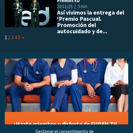
Premios ED
Añ
20/11/25
5 min
Así vivimos la entrega del
‘Premio Pascual.
Promoción del
autocuidado y de...
1
2
3
4
5
→
¡Hazte miembro y disfruta de FUDEN TV
a tu manera!
Gestionar el consentimiento de