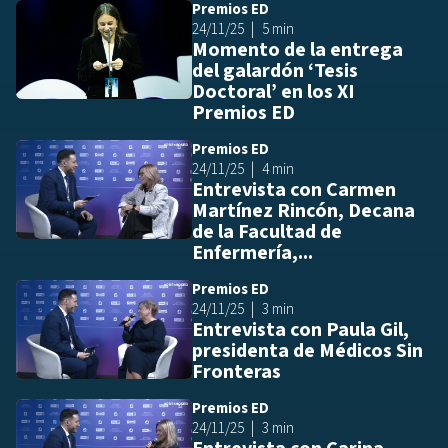
Premios ED
Añ
24/11/25
5 min
Momento de la entrega
del galardón ‘Tesis
Doctoral’ en los XI
Premios ED
Premios ED
Añ
24/11/25
4 min
Entrevista con Carmen
Martínez Rincón, Decana
de la Facultad de
Enfermería,...
Premios ED
Añ
24/11/25
3 min
Entrevista con Paula Gil,
presidenta de Médicos Sin
Fronteras
Premios ED
Añ
24/11/25
3 min