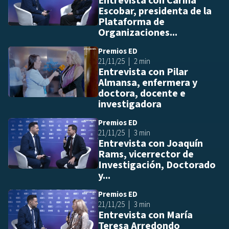
Entrevista con Carina
Escobar, presidenta de la
Plataforma de
Organizaciones...
Premios ED
Añ
21/11/25
2 min
Entrevista con Pilar
Almansa, enfermera y
doctora, docente e
investigadora
Premios ED
Añ
21/11/25
3 min
Entrevista con Joaquín
Rams, vicerrector de
Investigación, Doctorado
y...
Premios ED
Añ
21/11/25
3 min
Entrevista con María
Teresa Arredondo