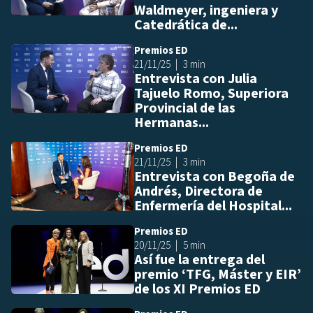
Waldmeyer, ingeniera y
Catedrática de...
Premios ED
Añ
21/11/25
3 min
Entrevista con Julia
Tajuelo Romo, Superiora
Provincial de las
Hermanas...
Premios ED
Añ
21/11/25
3 min
Entrevista con Begoña de
Andrés, Directora de
Enfermería del Hospital...
Premios ED
Añ
20/11/25
5 min
Así fue la entrega del
premio ‘TFG, Máster y EIR’
de los XI Premios ED