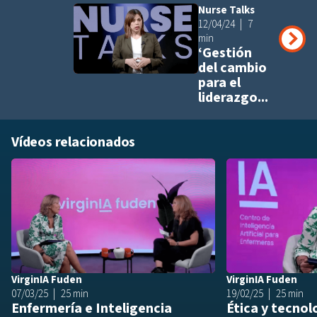
Nurse Talks
Añadir a pla
12/04/24
7
min
‘Gestión
del cambio
para el
liderazgo...
Vídeos relacionados
Añadir a playlis
VirginIA Fuden
VirginIA Fuden
07/03/25
25 min
19/02/25
25 min
Enfermería e Inteligencia
Ética y tecnol