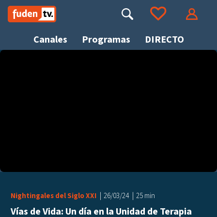
Saltar
a
Buscar
Ir a tus favoritos
Accede
contenido
Canales
Programas
DIRECTO
Busca
Nightingales del Siglo XXI
26/03/24
25 min
Vías de Vida: Un día en la Unidad de Terapia