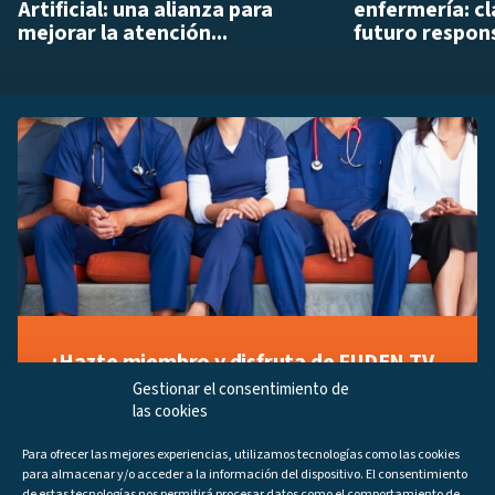
Artificial: una alianza para
enfermería: cl
mejorar la atención...
futuro respon
¡Hazte miembro y disfruta de FUDEN TV
a tu manera!
Gestionar el consentimiento de
las cookies
Regístrate ahora gratuitamente y marca tus videos
favoritos, descubre contenido exclusivo o accede a
Para ofrecer las mejores experiencias, utilizamos tecnologías como las cookies
los últimos programas disponibles.
para almacenar y/o acceder a la información del dispositivo. El consentimiento
Regístrate ahora
de estas tecnologías nos permitirá procesar datos como el comportamiento de