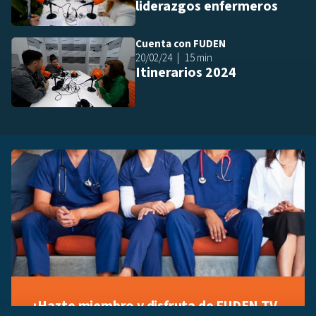
liderazgos enfermeros
Cuenta con FUDEN
Añ
20/02/24
15 min
Itinerarios 2024
¡Hazte miembro y disfruta de FUDEN TV