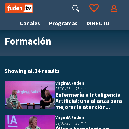
Saltar
a
Buscar
Ir a tus favoritos
Accede
contenido
Canales
Programas
DIRECTO
Formación
Busca
Showing all 14 results
VirginIA Fuden
Añ
07/03/25
25 min
Enfermería e Inteligencia
Artificial: una alianza para
mejorar la atención...
VirginIA Fuden
Añ
19/02/25
25 min