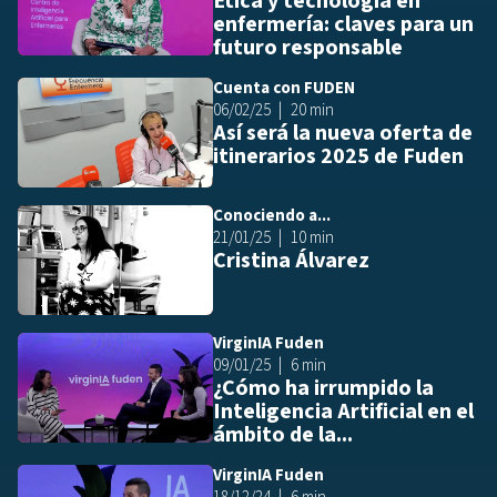
Ética y tecnología en
enfermería: claves para un
futuro responsable
Cuenta con FUDEN
Añ
06/02/25
20 min
Así será la nueva oferta de
itinerarios 2025 de Fuden
Conociendo a...
Añ
21/01/25
10 min
Cristina Álvarez
VirginIA Fuden
Añ
09/01/25
6 min
¿Cómo ha irrumpido la
Inteligencia Artificial en el
ámbito de la...
VirginIA Fuden
Añ