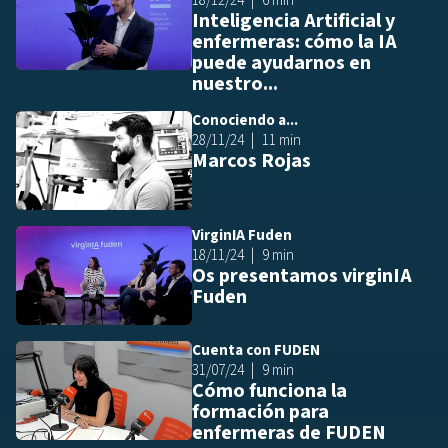
18/12/24
6 min
Inteligencia Artificial y
enfermeras: cómo la IA
puede ayudarnos en
nuestro...
Conociendo a...
Añ
28/11/24
11 min
Marcos Rojas
VirginIA Fuden
Añ
18/11/24
9 min
Os presentamos virginIA
Fuden
Cuenta con FUDEN
Añ
31/07/24
9 min
Cómo funciona la
formación para
enfermeras de FUDEN