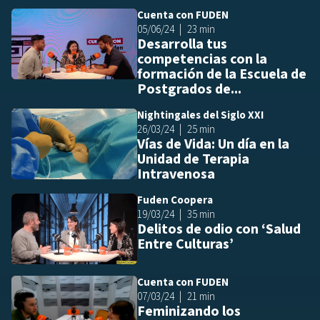
Cuenta con FUDEN
Añ
05/06/24
23 min
Desarrolla tus
competencias con la
formación de la Escuela de
Postgrados de...
Nightingales del Siglo XXI
Añ
26/03/24
25 min
Vías de Vida: Un día en la
Unidad de Terapia
Intravenosa
Fuden Coopera
Añ
19/03/24
35 min
Delitos de odio con ‘Salud
Entre Culturas’
Cuenta con FUDEN
Añ
07/03/24
21 min
Feminizando los