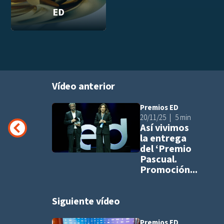
ED
Vídeo anterior
Premios ED
Añadir a pla
20/11/25
5 min
Así vivimos
la entrega
del ‘Premio
Pascual.
Promoción...
Siguiente vídeo
Premios ED