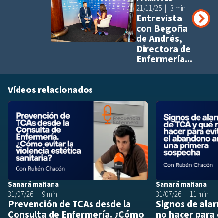
Añadir a pla
21/11/25
3 min
Entrevista
con Begoña
de Andrés,
Directora de
Enfermería...
Vídeos relacionados
Añadir a playlis
Sanará mañana
Sanará mañana
31/07/26
9 min
31/07/26
11 min
Prevención de TCAs desde la
Signos de ala
Consulta de Enfermería. ¿Cómo
no hacer para 