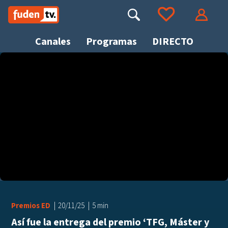
Saltar
a
Buscar
Ir a tus favoritos
Accede
contenido
Canales
Programas
DIRECTO
Busca
Premios ED
20/11/25
5 min
Así fue la entrega del premio ‘TFG, Máster y