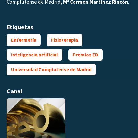
Complutense de Madrid,
Mª Carmen Martínez Rincón
.
Etiquetas
Enfermería
Fisioterapia
inteligencia artificial
Premios ED
Universidad Complutense de Madrid
Canal