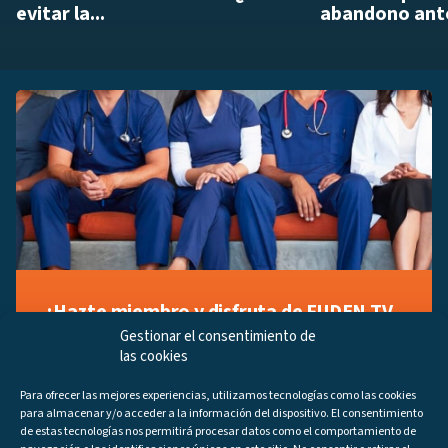
evitar la...
abandono ante
¡Hazte miembro y disfruta de FUDEN TV
a tu manera!
Gestionar el consentimiento de
las cookies
Regístrate ahora gratuitamente y marca tus videos
favoritos, descubre contenido exclusivo o accede a
Para ofrecer las mejores experiencias, utilizamos tecnologías como las cookies
los últimos programas disponibles.
para almacenar y/o acceder a la información del dispositivo. El consentimiento
Regístrate ahora
de estas tecnologías nos permitirá procesar datos como el comportamiento de