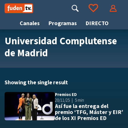
Saltar
a
Buscar
Ir a tus favoritos
Accede
contenido
Canales
Programas
DIRECTO
Universidad Complutense
Busca
de Madrid
Showing the single result
Premios ED
Añ
20/11/25
5 min
Así fue la entrega del
premio ‘TFG, Máster y EIR’
de los XI Premios ED