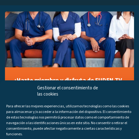
¡Hazte miembro y disfruta de FUDEN TV
a tu manera!
Gestionar el consentimiento de
las cookies
Regístrate ahora gratuitamente y marca tus videos
favoritos, descubre contenido exclusivo o accede a
Para ofrecer las mejores experiencias, utilizamos tecnologías como las cookies
los últimos programas disponibles.
para almacenar y/o acceder a la información del dispositivo. El consentimiento
Regístrate ahora
de estas tecnologías nos permitirá procesar datos como el comportamiento de
navegación o las identificaciones únicas en este sitio. No consentir o retirar el
consentimiento, puede afectar negativamente a ciertas características y
funciones.