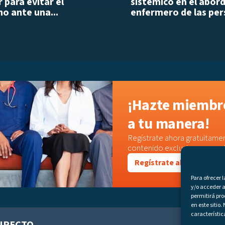
 para evitar el
sistémico en el abor
o ante una...
enfermero de las per
¡Hazte miembro
a tu manera!
Regístrate ahora gratuitamen
contenido exclusivo o acced
Regístrate ahora
Para ofrecer 
y/o acceder a
permitirá pr
en este sitio
característic