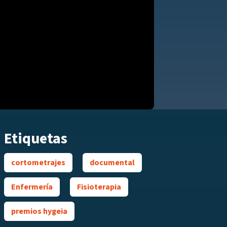
Etiquetas
cortometrajes
documental
Enfermería
Fisioterapia
premios hygeia