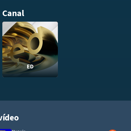
Canal
ED
vídeo