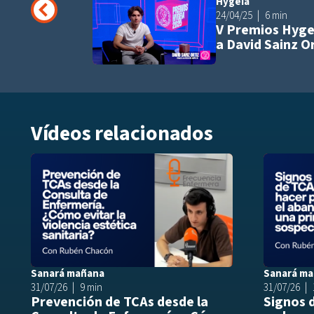
Hygeia
24/04/25
6 min
V Premios Hyge
a David Sainz Ort
Vídeos relacionados
Añadir a play
Sanará mañana
Sanará m
31/07/26
9 min
31/07/26
Prevención de TCAs desde la
Signos 