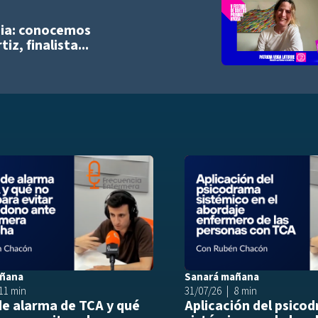
Añadir a playlist
ia: conocemos
iz, finalista...
list
Añadir a playlist
añana
Sanará mañana
11 min
31/07/26
8 min
de alarma de TCA y qué
Aplicación del psico