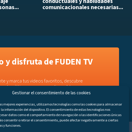
daje
conductuales y habilidades
sonas...
comunicacionales necesarias...
 y disfruta de FUDEN TV
te y marca tus videos favoritos, descubre
e a los últimos programas disponibles.
Gestionar el consentimiento de las cookies
las mejores experiencias, utilizamos tecnologías como las cookies para almacenar
 la información del dispositivo. El consentimiento de estas tecnologías nos
ocesar datos como el comportamiento de navegación o las identificaciones únicas
. No consentir o retirar el consentimiento, puede afectar negativamente a ciertas
as y funciones.