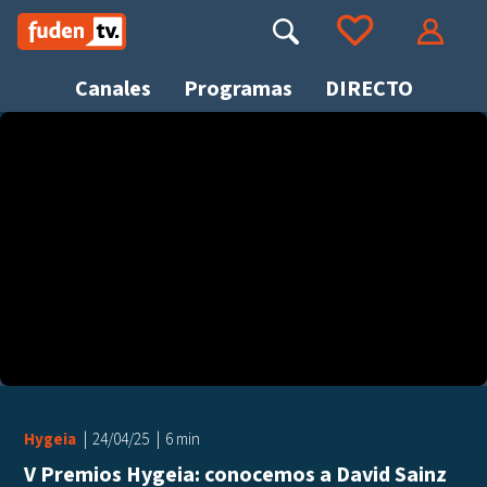
Saltar
a
Buscar
Ir a tus favoritos
Accede
contenido
Canales
Programas
DIRECTO
Busca
Hygeia
24/04/25
6 min
V Premios Hygeia: conocemos a David Sainz