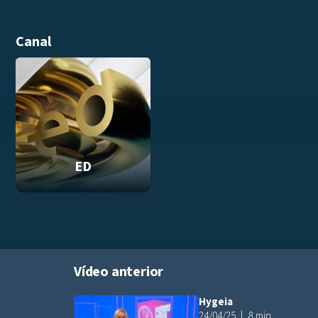
Canal
ED
Vídeo anterior
Hygeia
Añadir a pla
24/04/25
8 min