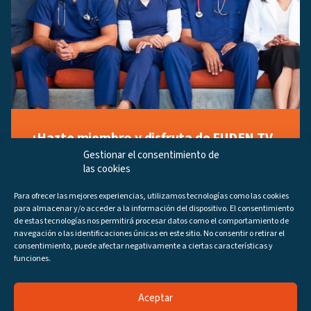
¡Hazte miembro y disfruta de FUDEN TV
a tu manera!
Gestionar el consentimiento de
las cookies
Regístrate ahora gratuitamente y marca tus videos
favoritos, descubre contenido exclusivo o accede a
Para ofrecer las mejores experiencias, utilizamos tecnologías como las cookies
los últimos programas disponibles.
para almacenar y/o acceder a la información del dispositivo. El consentimiento
Regístrate ahora
de estas tecnologías nos permitirá procesar datos como el comportamiento de
navegación o las identificaciones únicas en este sitio. No consentir o retirar el
consentimiento, puede afectar negativamente a ciertas características y
funciones.
Aceptar