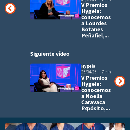
V Premios
Hygeia:
conocemos
a Lourdes
Botanes
Peñafiel,...
Siguiente vídeo
Hygeia
Añadir a pla
25/04/25
7 min
V Premios
Hygeia:
conocemos
a Noelia
Caravaca
Expósito,...