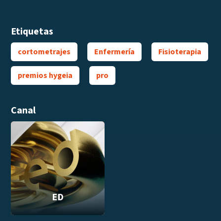
Etiquetas
cortometrajes
Enfermería
Fisioterapia
premios hygeia
pro
Canal
ED