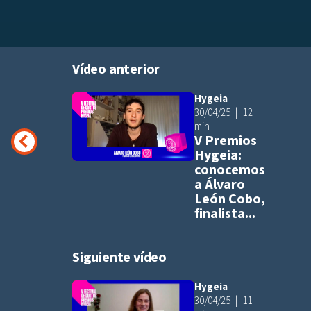
Vídeo anterior
Hygeia
Añadir a pla
30/04/25
12
min
V Premios
Hygeia:
conocemos
a Álvaro
León Cobo,
finalista...
Siguiente vídeo
Hygeia
Añadir a pla
30/04/25
11