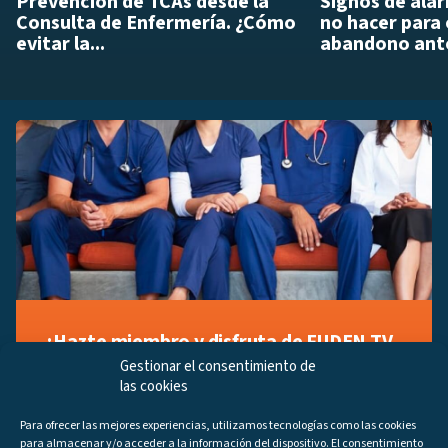
Prevención de TCAs desde la
Signos de ala
Consulta de Enfermería. ¿Cómo
no hacer para 
evitar la...
abandono ante
¡Hazte miembro y disfruta de FUDEN TV
a tu manera!
Gestionar el consentimiento de
las cookies
Regístrate ahora gratuitamente y marca tus videos
favoritos, descubre contenido exclusivo o accede a
Para ofrecer las mejores experiencias, utilizamos tecnologías como las cookies
los últimos programas disponibles.
para almacenar y/o acceder a la información del dispositivo. El consentimiento