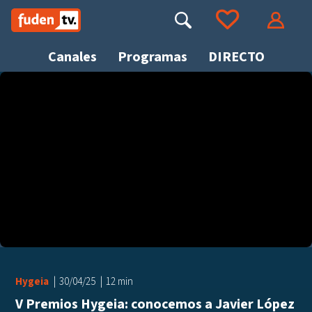
Saltar
a
Buscar
Ir a tus favoritos
Accede
contenido
Canales
Programas
DIRECTO
Busca
Hygeia
30/04/25
12 min
V Premios Hygeia: conocemos a Javier López