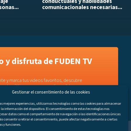
daje
conductuales y habilidades
sonas...
comunicacionales necesarias...
 y disfruta de FUDEN TV
te y marca tus videos favoritos, descubre
e a los últimos programas disponibles.
Gestionar el consentimiento de las cookies
las mejores experiencias, utilizamos tecnologías como las cookies para almacenar
 la información del dispositivo. El consentimiento de estas tecnologías nos
ocesar datos como el comportamiento de navegación o las identificaciones únicas
. No consentir o retirar el consentimiento, puede afectar negativamente a ciertas
as y funciones.