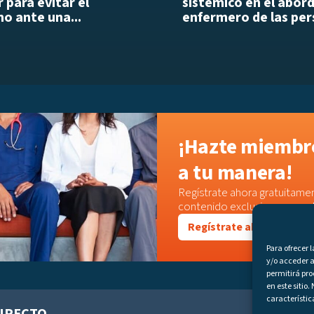
 para evitar el
sistémico en el abor
o ante una...
enfermero de las per
¡Hazte miembro
a tu manera!
Regístrate ahora gratuitamen
contenido exclusivo o acced
Regístrate ahora
Para ofrecer 
y/o acceder a
permitirá pr
en este sitio
característic