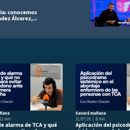
Añadir a playlist
ia: conocemos
dez Álvarez,...
list
Añadir a playlist
añana
Sanará mañana
11 min
31/07/26
8 min
de alarma de TCA y qué
Aplicación del psico