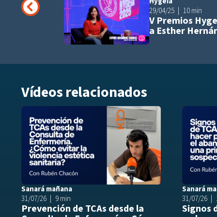
Hygeia
29/04/25
10 min
V Premios Hyge
a Esther Hernán
Vídeos relacionados
Añadir a play
Sanará mañana
Sanará m
31/07/26
9 min
31/07/26
Prevención de TCAs desde la
Signos 