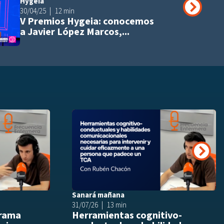
Hygeia
Añadir a playli
30/04/25
12 min
V Premios Hygeia: conocemos
a Javier López Marcos,...
Añadir a playlist
Añ
Siguie
Sanará mañana
31/07/26
13 min
drama
Herramientas cognitivo-