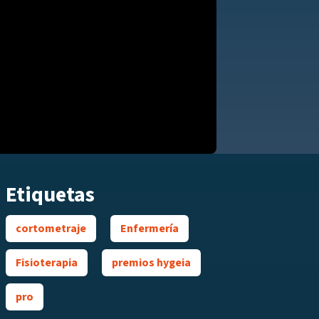
Etiquetas
cortometraje
Enfermería
Fisioterapia
premios hygeia
pro