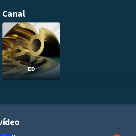
Canal
ED
vídeo