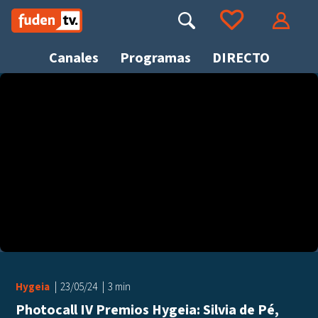
Saltar
a
Buscar
Ir a tus favoritos
Accede
contenido
Canales
Programas
DIRECTO
Busca
Hygeia
23/05/24
3 min
Photocall IV Premios Hygeia: Silvia de Pé,