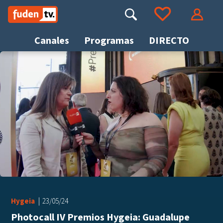
Saltar
a
Buscar
Ir a tus favoritos
Accede
contenido
Canales
Programas
DIRECTO
Busca
Hygeia
23/05/24
Photocall IV Premios Hygeia: Guadalupe