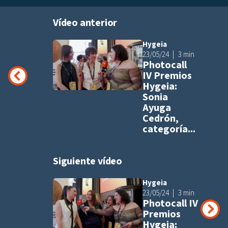
Vídeo anterior
Hygeia
Añadir a pla
23/05/24
3 min
Photocall
IV Premios
Hygeia:
Sonia
Ayuga
Cedrón,
categoría...
Siguiente vídeo
Hygeia
Añadir a pla
23/05/24
3 min
Photocall IV
Premios
Hygeia: