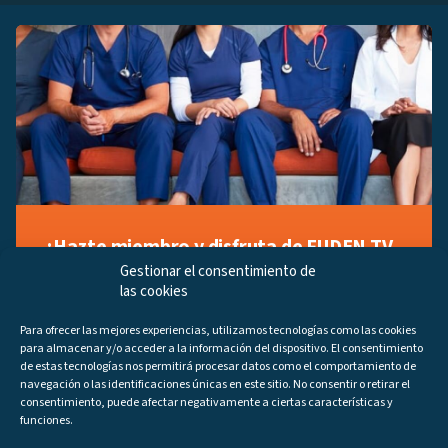
¡Hazte miembro y disfruta de FUDEN TV
a tu manera!
Gestionar el consentimiento de
las cookies
Regístrate ahora gratuitamente y marca tus videos
favoritos, descubre contenido exclusivo o accede a
Para ofrecer las mejores experiencias, utilizamos tecnologías como las cookies
los últimos programas disponibles.
para almacenar y/o acceder a la información del dispositivo. El consentimiento
Regístrate ahora
de estas tecnologías nos permitirá procesar datos como el comportamiento de
navegación o las identificaciones únicas en este sitio. No consentir o retirar el
consentimiento, puede afectar negativamente a ciertas características y
funciones.