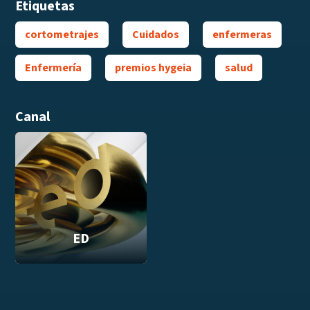
Etiquetas
cortometrajes
Cuidados
enfermeras
Enfermería
premios hygeia
salud
Canal
ED