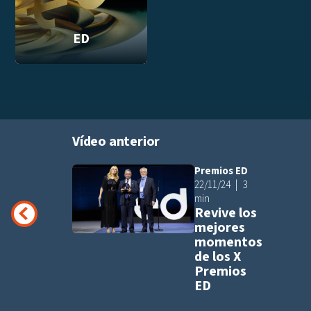
ED
Vídeo anterior
Premios ED
Añadir a pla
22/11/24
3
min
Revive los
mejores
momentos
de los X
Premios
ED