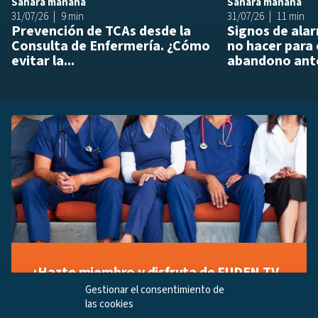
Sanará mañana
Sanará mañana
31/07/26
9 min
31/07/26
11 min
Prevención de TCAs desde la
Signos de ala
Consulta de Enfermería. ¿Cómo
no hacer para 
evitar la...
abandono ante
¡Hazte miembro y disfruta de FUDEN TV
a tu manera!
Gestionar el consentimiento de
las cookies
Regístrate ahora gratuitamente y marca tus videos