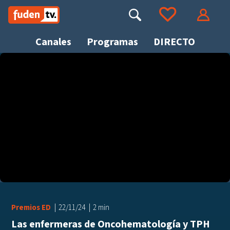
Saltar
a
Buscar
Ir a tus favoritos
Accede
contenido
Canales
Programas
DIRECTO
Busca
Premios ED
22/11/24
2 min
Las enfermeras de Oncohematología y TPH