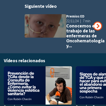
Siguiente vídeo
Premios ED
Añadir a pla
22/11/24
7 min
Conocemos el
trabajo de las
enfermeras de
Oncohematología
y...
Vídeos relacionados
Añadir a playlis