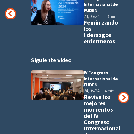
Añadir a pla
Internacional de
FUDEN
24/05/24
13 min
Feminizando
los
liderazgos
enfermeros
Siguiente vídeo
IV Congreso
Añadir a pla
Internacional de
FUDEN
24/05/24
4 min
Revive los
mejores
momentos
del IV
Congreso
Internacional