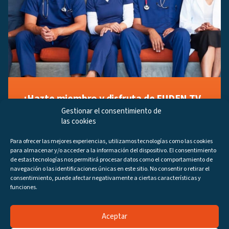
¡Hazte miembro y disfruta de FUDEN TV
a tu manera!
Gestionar el consentimiento de
las cookies
Regístrate ahora gratuitamente y marca tus videos
favoritos, descubre contenido exclusivo o accede a
Para ofrecer las mejores experiencias, utilizamos tecnologías como las cookies
los últimos programas disponibles.
para almacenar y/o acceder a la información del dispositivo. El consentimiento
Regístrate ahora
de estas tecnologías nos permitirá procesar datos como el comportamiento de
navegación o las identificaciones únicas en este sitio. No consentir o retirar el
consentimiento, puede afectar negativamente a ciertas características y
funciones.
Aceptar
Canales
Programas
DIRECTO