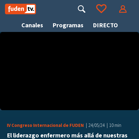
Saltar
a
Buscar
Ir a tus favoritos
Accede
contenido
Canales
Programas
DIRECTO
Busca
IV Congreso Internacional de FUDEN
24/05/24
10 min
El liderazgo enfermero más allá de nuestras