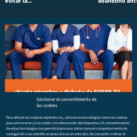
evitar la...
abandono ante
¡Hazte miembro y disfruta de FUDEN TV
a tu manera!
Gestionar el consentimiento de
las cookies
Regístrate ahora gratuitamente y marca tus videos
favoritos, descubre contenido exclusivo o accede a
Para ofrecer las mejores experiencias, utilizamos tecnologías como las cookies
los últimos programas disponibles.
para almacenar y/o acceder a la información del dispositivo. El consentimiento
Regístrate ahora
de estas tecnologías nos permitirá procesar datos como el comportamiento de
navegación o las identificaciones únicas en este sitio. No consentir o retirar el