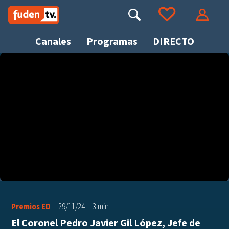
Saltar
a
Buscar
Ir a tus favoritos
Accede
contenido
Canales
Programas
DIRECTO
Busca
Premios ED
29/11/24
3 min
El Coronel Pedro Javier Gil López, Jefe de