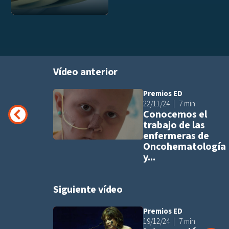
Vídeo anterior
Premios ED
Añadir a pla
22/11/24
7 min
Conocemos el
trabajo de las
enfermeras de
Oncohematología
y...
Siguiente vídeo
Premios ED
Añadir a pla
19/12/24
7 min