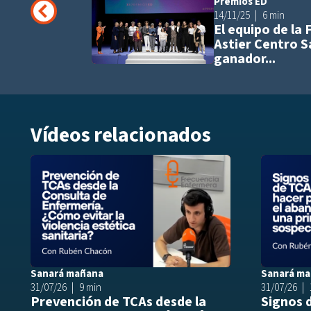
Premios ED
14/11/25
6 min
El equipo de la
Astier Centro S
ganador...
Vídeos relacionados
Añadir a play
Sanará mañana
Sanará m
31/07/26
9 min
31/07/26
Prevención de TCAs desde la
Signos 