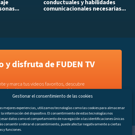
daje
conductuales y habilidades
sonas...
comunicacionales necesarias...
 y disfruta de FUDEN TV
te y marca tus videos favoritos, descubre
e a los últimos programas disponibles.
Gestionar el consentimiento de las cookies
las mejores experiencias, utilizamos tecnologías como las cookies para almacenar
 la información del dispositivo. El consentimiento de estas tecnologías nos
ocesar datos como el comportamiento de navegación o las identificaciones únicas
. No consentir o retirar el consentimiento, puede afectar negativamente a ciertas
as y funciones.