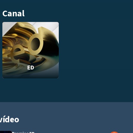
Canal
ED
vídeo