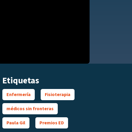
Etiquetas
Enfermería
Fisioterapia
médicos sin fronteras
Paula Gil
Premios ED