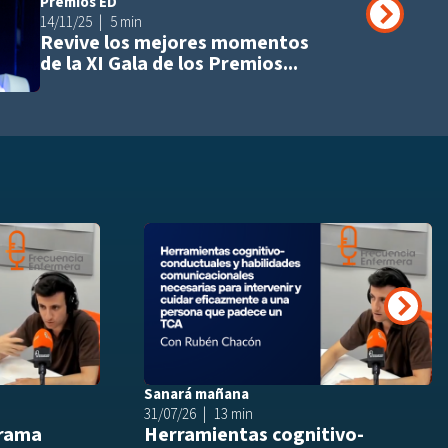
Premios ED
Añadir a playli
14/11/25
5 min
Revive los mejores momentos
de la XI Gala de los Premios...
Añadir a playlist
Añ
Siguie
Sanará mañana
31/07/26
13 min
drama
Herramientas cognitivo-