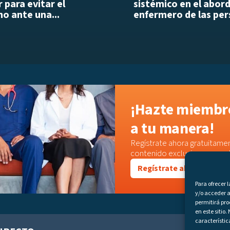
 para evitar el
sistémico en el abor
o ante una...
enfermero de las per
¡Hazte miembro
a tu manera!
Regístrate ahora gratuitamen
contenido exclusivo o acced
Regístrate ahora
Para ofrecer 
y/o acceder a
permitirá pr
en este sitio
característic