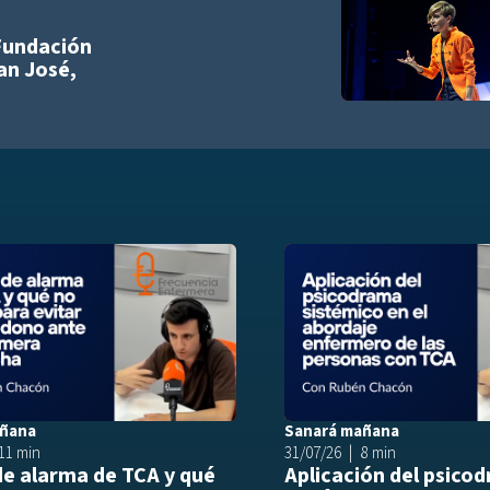
Añadir a playlist
 Fundación
an José,
list
Añadir a playlist
añana
Sanará mañana
11 min
31/07/26
8 min
de alarma de TCA y qué
Aplicación del psico