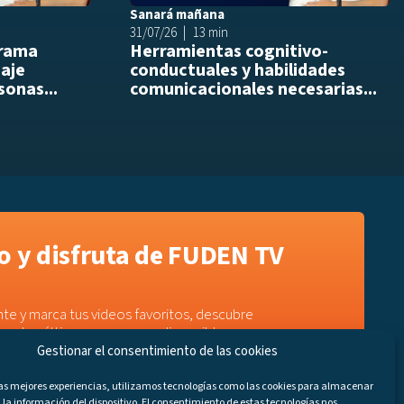
Sanará mañana
31/07/26
13 min
drama
Herramientas cognitivo-
daje
conductuales y habilidades
sonas...
comunicacionales necesarias...
 y disfruta de FUDEN TV
te y marca tus videos favoritos, descubre
e a los últimos programas disponibles.
Gestionar el consentimiento de las cookies
las mejores experiencias, utilizamos tecnologías como las cookies para almacenar
 la información del dispositivo. El consentimiento de estas tecnologías nos