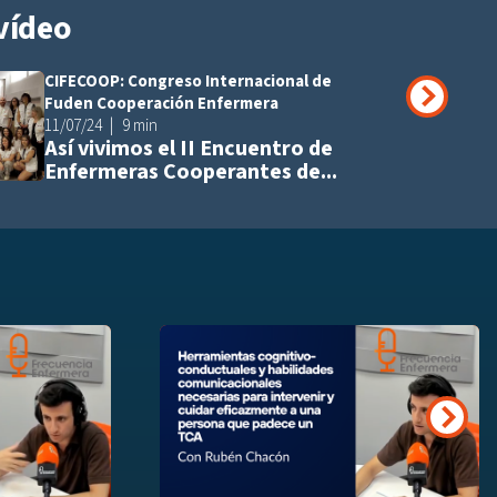
vídeo
CIFECOOP: Congreso Internacional de
Añadir a playli
Fuden Cooperación Enfermera
11/07/24
9 min
Así vivimos el II Encuentro de
Enfermeras Cooperantes de...
Añadir a playlist
Añ
Siguie