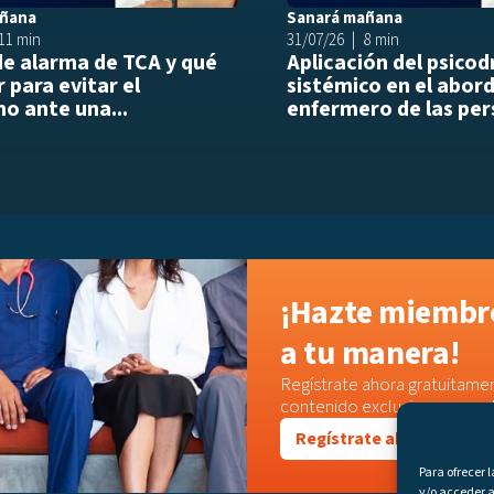
añana
Sanará mañana
11 min
31/07/26
8 min
de alarma de TCA y qué
Aplicación del psico
 para evitar el
sistémico en el abor
o ante una...
enfermero de las per
¡Hazte miembro
a tu manera!
Regístrate ahora gratuitamen
contenido exclusivo o acced
Regístrate ahora
Para ofrecer 
y/o acceder a