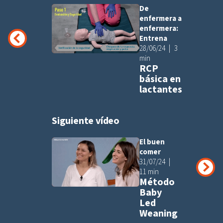
De
Añadir a pla
enfermera a
enfermera:
Entrena
28/06/24
3
min
RCP
básica en
lactantes
Siguiente vídeo
El buen
Añadir a pla
comer
31/07/24
11 min
Método
Baby
Led
Weaning