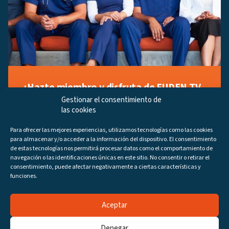
¡Hazte miembro y disfruta de FUDEN TV
a tu manera!
Gestionar el consentimiento de
las cookies
Regístrate ahora gratuitamente y marca tus videos
favoritos, descubre contenido exclusivo o accede a
Para ofrecer las mejores experiencias, utilizamos tecnologías como las cookies
los últimos programas disponibles.
para almacenar y/o acceder a la información del dispositivo. El consentimiento
Regístrate ahora
de estas tecnologías nos permitirá procesar datos como el comportamiento de
navegación o las identificaciones únicas en este sitio. No consentir o retirar el
consentimiento, puede afectar negativamente a ciertas características y
funciones.
Aceptar
Canales
Programas
DIRECTO
Denegar