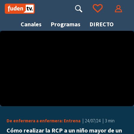
Saltar
a
Buscar
Ir a tus favoritos
Accede
contenido
Canales
Programas
DIRECTO
Busca
De enfermera a enfermera: Entrena
24/07/24
3 min
Cómo realizar la RCP a un niño mayor de un