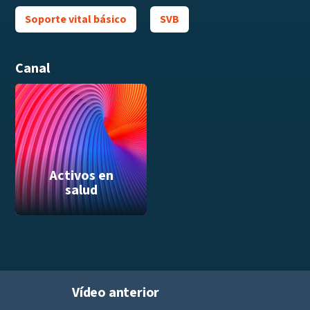
Soporte vital básico
SVB
Canal
Activos en
salud
Vídeo anterior