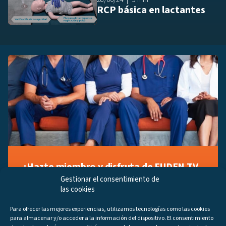
RCP básica en lactantes
¡Hazte miembro y disfruta de FUDEN TV
a tu manera!
Gestionar el consentimiento de
las cookies
Regístrate ahora gratuitamente y marca tus videos
favoritos, descubre contenido exclusivo o accede a
Para ofrecer las mejores experiencias, utilizamos tecnologías como las cookies
los últimos programas disponibles.
para almacenar y/o acceder a la información del dispositivo. El consentimiento