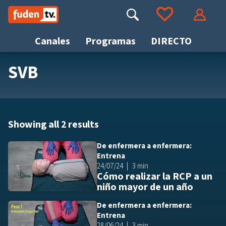
Saltar
a
Buscar
Ir a tus favoritos
Accede
contenido
Canales
Programas
DIRECTO
SVB
Busca
Showing all 2 results
De enfermera a enfermera:
Añ
Entrena
24/07/24
3 min
Cómo realizar la RCP a un
niño mayor de un año
De enfermera a enfermera:
Añ
Entrena
28/06/24
3 min