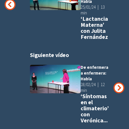
Habla
25/01/24
13
min
‘Lactancia
Materna’
con Julita
Fernández
Siguiente vídeo
De enfermera
Añadir a pla
a enfermera:
Habla
28/02/24
12
min
‘Síntomas
en el
climaterio’
con
Verónica...