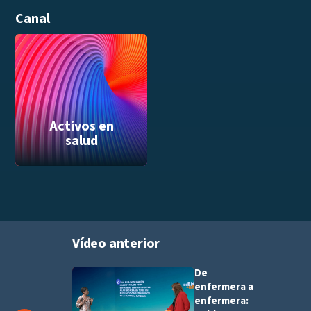
Canal
Activos en
salud
Vídeo anterior
De
Añadir a pla
enfermera a
enfermera: