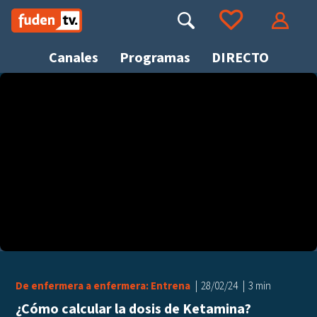
Saltar
a
Buscar
Ir a tus favoritos
Accede
contenido
Canales
Programas
DIRECTO
Busca
De enfermera a enfermera: Entrena
28/02/24
3 min
¿Cómo calcular la dosis de Ketamina?