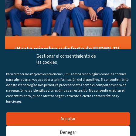
¡Hazte miembro y disfruta de FUDEN TV
a tu manera!
Gestionar el consentimiento de
las cookies
Regístrate ahora gratuitamente y marca tus videos
favoritos, descubre contenido exclusivo o accede a
Para ofrecer las mejores experiencias, utilizamos tecnologías como las cookies
los últimos programas disponibles.
para almacenar y/o acceder a la información del dispositivo. El consentimiento
Regístrate ahora
de estas tecnologías nos permitirá procesar datos como el comportamiento de
navegación o las identificaciones únicas en este sitio. No consentir o retirar el
consentimiento, puede afectar negativamente a ciertas características y
funciones.
Aceptar
Canales
Programas
DIRECTO
Denegar