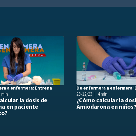
list
Añadir a playlist
ra a enfermera: Entrena
De enfermera a enfermera: 
5 min
28/12/23
4 min
lcular la dosis de
¿Cómo calcular la dos
na en paciente
Amiodarona en niños
co?
list