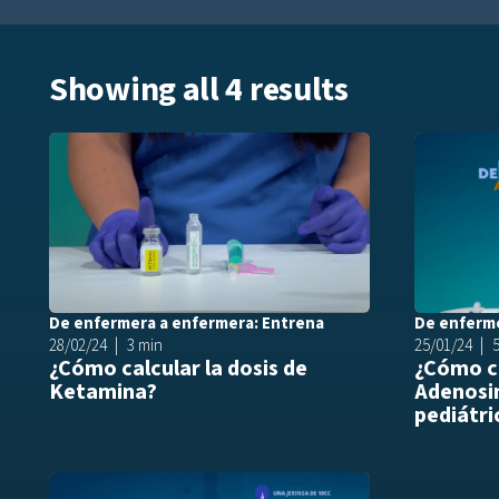
Showing all 4 results
Añadir a play
De enfermera a enfermera: Entrena
De enferme
28/02/24
3 min
25/01/24
¿Cómo calcular la dosis de
¿Cómo ca
Ketamina?
Adenosi
pediátri
Añadir a play