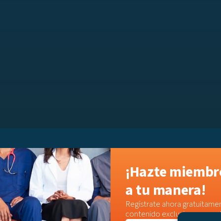
¡Hazte miembro
a tu manera!
Regístrate ahora gratuitamen
contenido exclusivo o acced