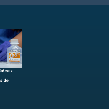
Añadir a playlist
Entrena
is de
?