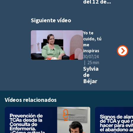
del 12 de...
Siguiente vídeo
Yo te
Añadir a pla
cuido, tú
me
inspiras
30/07/24
25 min
Sylvia
de
Béjar
Vídeos relacionados
Añadir a playlis