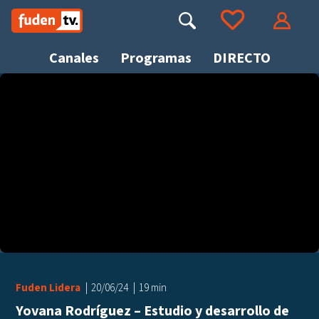
Saltar
a
Buscar
Ir a tus favoritos
Accede
contenido
Canales
Programas
DIRECTO
Busca
Fuden Lidera
20/06/24
19 min
Yovana Rodríguez – Estudio y desarrollo de