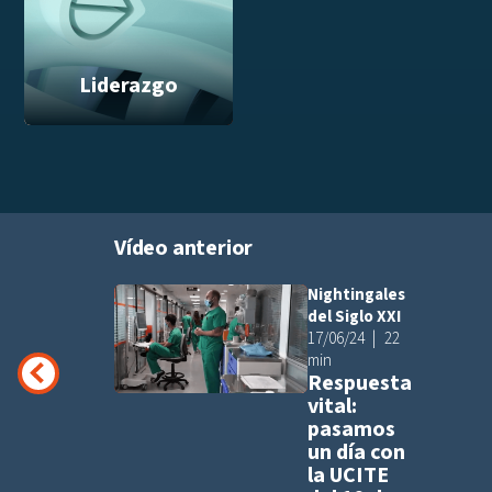
Liderazgo
Vídeo anterior
Nightingales
Añadir a pla
del Siglo XXI
17/06/24
22
min
Respuesta
vital:
pasamos
un día con
la UCITE