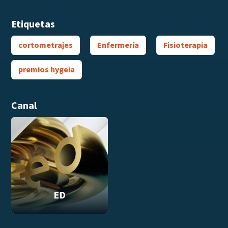
Etiquetas
cortometrajes
Enfermería
Fisioterapia
premios hygeia
Canal
ED