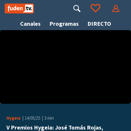
Saltar
a
Buscar
Ir a tus favoritos
Accede
contenido
Canales
Programas
DIRECTO
Busca
Hygeia
14/05/25
3 min
V Premios Hygeia: José Tomás Rojas,