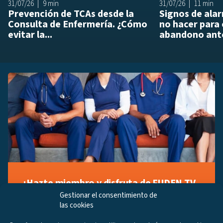
31/07/26
9 min
31/07/26
11 min
Prevención de TCAs desde la
Signos de ala
Consulta de Enfermería. ¿Cómo
no hacer para 
evitar la...
abandono ante
¡Hazte miembro y disfruta de FUDEN TV
a tu manera!
Gestionar el consentimiento de
las cookies
Regístrate ahora gratuitamente y marca tus videos
favoritos, descubre contenido exclusivo o accede a