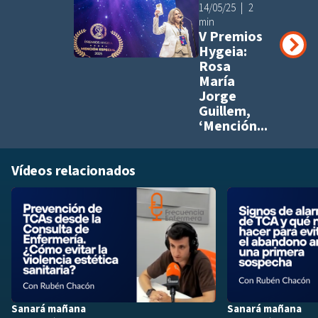
Añadir a pla
14/05/25
2
min
V Premios
Hygeia:
Rosa
María
Jorge
Guillem,
‘Mención...
Vídeos relacionados
Añadir a playlis
Sanará mañana
Sanará mañana