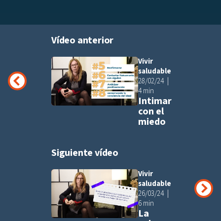
Vídeo anterior
Vivir
Añadir a pla
saludable
28/02/24
4 min
Intimar
con el
miedo
Siguiente vídeo
Vivir
Añadir a pla
saludable
26/03/24
6 min
La