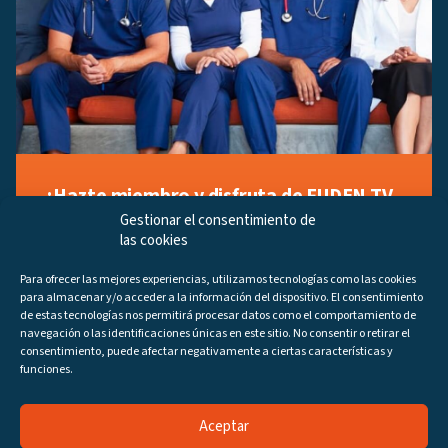
¡Hazte miembro y disfruta de FUDEN TV
a tu manera!
Gestionar el consentimiento de
las cookies
Regístrate ahora gratuitamente y marca tus videos
favoritos, descubre contenido exclusivo o accede a
Para ofrecer las mejores experiencias, utilizamos tecnologías como las cookies
los últimos programas disponibles.
para almacenar y/o acceder a la información del dispositivo. El consentimiento
Regístrate ahora
de estas tecnologías nos permitirá procesar datos como el comportamiento de
navegación o las identificaciones únicas en este sitio. No consentir o retirar el
consentimiento, puede afectar negativamente a ciertas características y
funciones.
Aceptar
Canales
Programas
DIRECTO