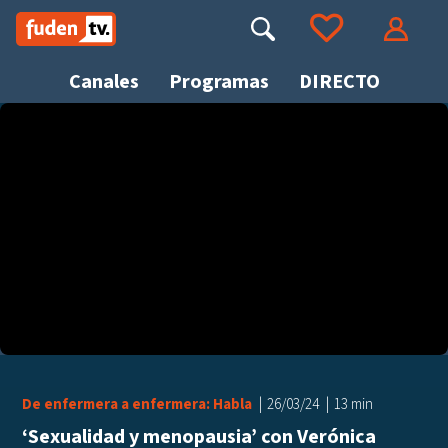
Saltar
a
Buscar
Ir a tus favoritos
Accede
contenido
Canales
Programas
DIRECTO
Busca
De enfermera a enfermera: Habla
26/03/24
13 min
‘Sexualidad y menopausia’ con Verónica