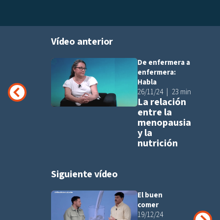
Vídeo anterior
De enfermera a
Añadir a pla
enfermera:
Habla
26/11/24
23 min
La relación
entre la
menopausia
y la
nutrición
Siguiente vídeo
El buen
Añadir a pla
comer
19/12/24