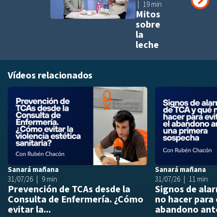
19 min
Mitos
sobre
la
leche
Vídeos relacionados
Añadir a playlis
Sanará mañana
Sanará mañana
31/07/26
9 min
31/07/26
11 min
Prevención de TCAs desde la
Signos de ala
Consulta de Enfermería. ¿Cómo
no hacer para 
evitar la...
abandono ante