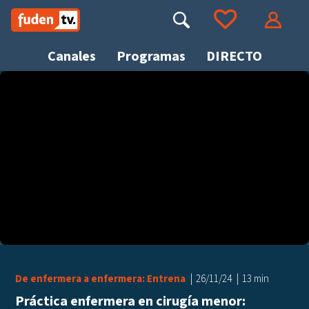
Saltar
a
Buscar
Ir a tus favoritos
Accede
contenido
Canales
Programas
DIRECTO
Busca
De enfermera a enfermera: Entrena
26/11/24
13 min
Práctica enfermera en cirugía menor: