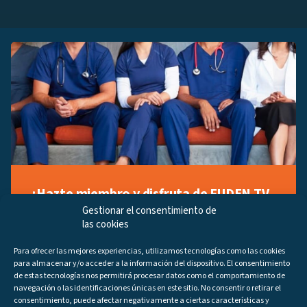
¡Hazte miembro y disfruta de FUDEN TV
a tu manera!
Gestionar el consentimiento de
las cookies
Regístrate ahora gratuitamente y marca tus videos
favoritos, descubre contenido exclusivo o accede a
Para ofrecer las mejores experiencias, utilizamos tecnologías como las cookies
los últimos programas disponibles.
para almacenar y/o acceder a la información del dispositivo. El consentimiento
Regístrate ahora
de estas tecnologías nos permitirá procesar datos como el comportamiento de
navegación o las identificaciones únicas en este sitio. No consentir o retirar el
consentimiento, puede afectar negativamente a ciertas características y