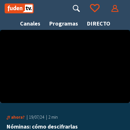
Saltar
a
Buscar
Ir a tus favoritos
Accede
contenido
Canales
Programas
DIRECTO
Busca
¿Y ahora?
19/07/24
2 min
Nóminas: cómo descifrarlas