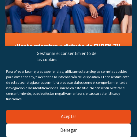
¡Hazte miembro y disfruta de FUDEN TV
a tu manera!
Gestionar el consentimiento de
las cookies
Regístrate ahora gratuitamente y marca tus videos
favoritos, descubre contenido exclusivo o accede a
Para ofrecer las mejores experiencias, utilizamos tecnologías como las cookies
los últimos programas disponibles.
para almacenar y/o acceder a la información del dispositivo. El consentimiento
Regístrate ahora
de estas tecnologías nos permitirá procesar datos como el comportamiento de
navegación o las identificaciones únicas en este sitio. No consentir o retirar el
consentimiento, puede afectar negativamente a ciertas características y
funciones.
Aceptar
Canales
Programas
DIRECTO
Denegar