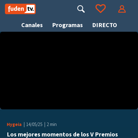
Saltar
a
Buscar
Ir a tus favoritos
Accede
contenido
Canales
Programas
DIRECTO
Busca
Hygeia
14/05/25
2 min
Los mejores momentos de los V Premios