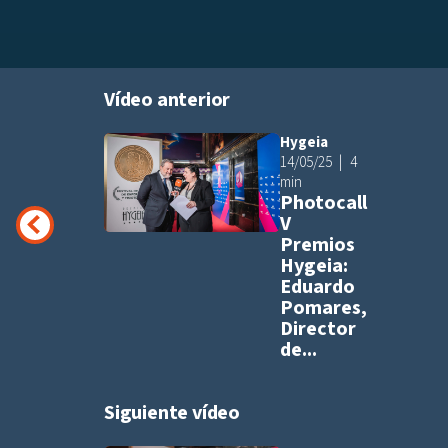
Vídeo anterior
Hygeia
Añadir a pla
14/05/25
4
min
Photocall
V
Premios
Hygeia:
Eduardo
Pomares,
Director
de...
Siguiente vídeo