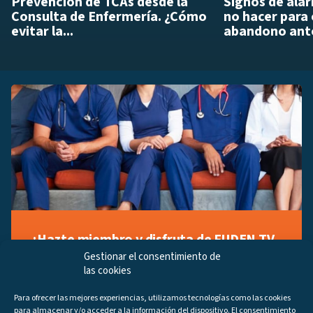
Prevención de TCAs desde la
Signos de ala
Consulta de Enfermería. ¿Cómo
no hacer para 
evitar la...
abandono ante
¡Hazte miembro y disfruta de FUDEN TV
a tu manera!
Gestionar el consentimiento de
las cookies
Regístrate ahora gratuitamente y marca tus videos
favoritos, descubre contenido exclusivo o accede a
Para ofrecer las mejores experiencias, utilizamos tecnologías como las cookies
los últimos programas disponibles.
para almacenar y/o acceder a la información del dispositivo. El consentimiento