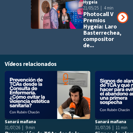
Hygeia
Añadir a pla
21/05/25
4 min
Photocall V
Premios
Hygeia: Laro
Basterrechea,
compositor
de...
Vídeos relacionados
Añadir a playlis
Sanará mañana
Sanará mañana
31/07/26
9 min
31/07/26
11 min