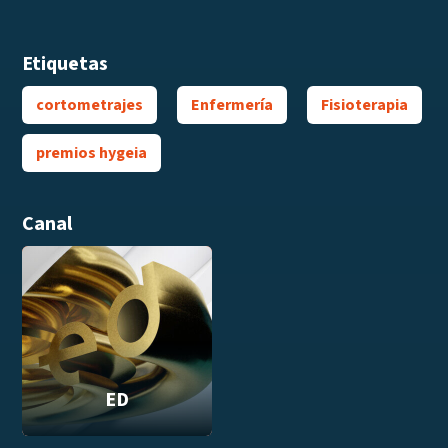
Etiquetas
cortometrajes
Enfermería
Fisioterapia
premios hygeia
Canal
ED