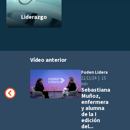
Liderazgo
Vídeo anterior
Fuden Lidera
Añadir a pla
11/11/24
15
min
Sebastiana
Muñoz,
enfermera
y alumna
de la I
edición
del...