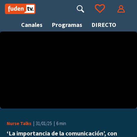
Saltar
a
Buscar
Ir a tus favoritos
Accede
contenido
Canales
Programas
DIRECTO
Busca
Nurse Talks
31/01/25
6 min
‘La importancia de la comunicación’, con