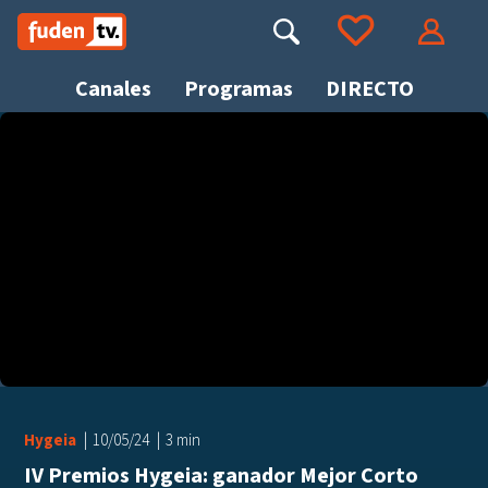
Saltar
a
Buscar
Ir a tus favoritos
Accede
contenido
Canales
Programas
DIRECTO
Busca
Hygeia
10/05/24
3 min
IV Premios Hygeia: ganador Mejor Corto