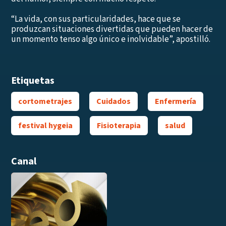
“La vida, con sus particularidades, hace que se
produzcan situaciones divertidas que pueden hacer de
un momento tenso algo único e inolvidable”, apostilló.
Etiquetas
cortometrajes
Cuidados
Enfermería
festival hygeia
Fisioterapia
salud
Canal