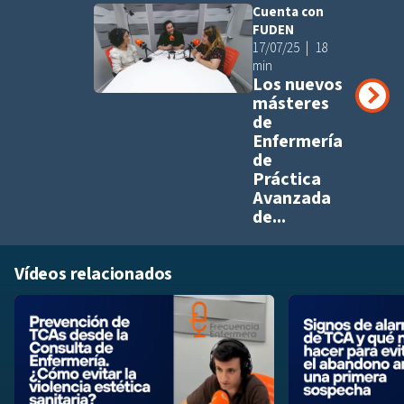
Cuenta con
Añadir a pla
FUDEN
17/07/25
18
min
Los nuevos
másteres
de
Enfermería
de
Práctica
Avanzada
de...
Vídeos relacionados
Añadir a playlis