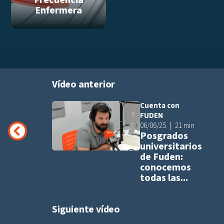
Frecuencia
Enfermera
Vídeo anterior
Cuenta con
Añadir a pla
FUDEN
06/06/25
21 min
Posgrados
universitarios
de Fuden:
conocemos
todas las...
Siguiente vídeo