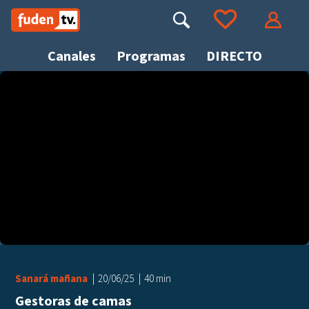
Saltar
a
Buscar
Ir a tus favoritos
Accede
contenido
Canales
Programas
DIRECTO
Busca
Sanará mañana
20/06/25
40 min
Gestoras de camas