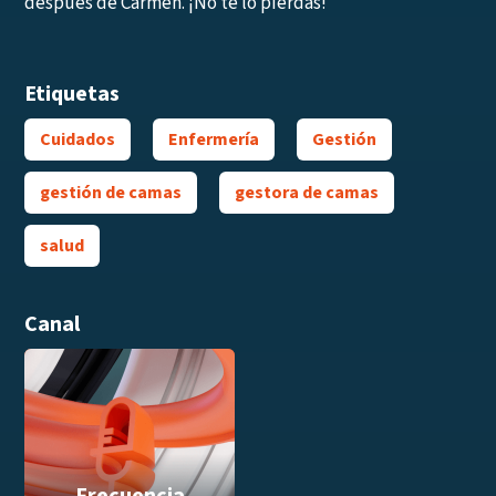
después de Carmen. ¡No te lo pierdas!
Etiquetas
Cuidados
Enfermería
Gestión
gestión de camas
gestora de camas
salud
Canal