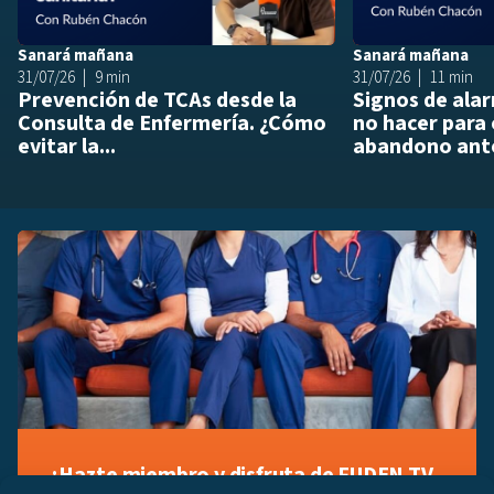
Sanará mañana
Sanará mañana
31/07/26
9 min
31/07/26
11 min
Prevención de TCAs desde la
Signos de ala
Consulta de Enfermería. ¿Cómo
no hacer para 
evitar la...
abandono ante
¡Hazte miembro y disfruta de FUDEN TV