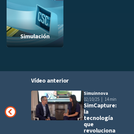
Simulación
Vídeo anterior
Simuinnova
Añadir a pla
02/10/25
14 min
SimCapture:
la
tecnología
que
revoluciona