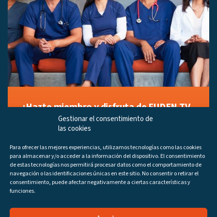
¡Hazte miembro y disfruta de FUDEN TV
a tu manera!
Gestionar el consentimiento de
las cookies
Regístrate ahora gratuitamente y marca tus videos
favoritos, descubre contenido exclusivo o accede a
Para ofrecer las mejores experiencias, utilizamos tecnologías como las cookies
los últimos programas disponibles.
para almacenar y/o acceder a la información del dispositivo. El consentimiento
Regístrate ahora
de estas tecnologías nos permitirá procesar datos como el comportamiento de
navegación o las identificaciones únicas en este sitio. No consentir o retirar el
consentimiento, puede afectar negativamente a ciertas características y
funciones.