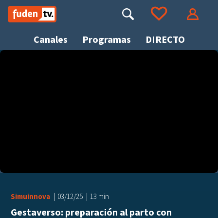
Saltar
a
Buscar
Ir a tus favoritos
Accede
contenido
Canales
Programas
DIRECTO
Busca
Simuinnova
03/12/25
13 min
Gestaverso: preparación al parto con