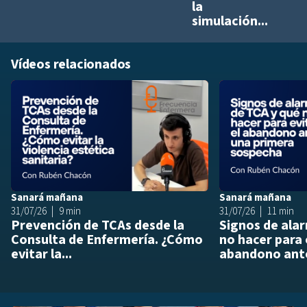
la
simulación...
Vídeos relacionados
Añadir a playlis
Sanará mañana
Sanará mañana
31/07/26
9 min
31/07/26
11 min
Prevención de TCAs desde la
Signos de ala
Consulta de Enfermería. ¿Cómo
no hacer para 
evitar la...
abandono ante