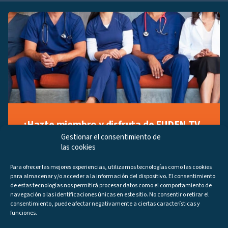
¡Hazte miembro y disfruta de FUDEN TV
a tu manera!
Gestionar el consentimiento de
las cookies
Regístrate ahora gratuitamente y marca tus videos
favoritos, descubre contenido exclusivo o accede a
Para ofrecer las mejores experiencias, utilizamos tecnologías como las cookies
los últimos programas disponibles.
para almacenar y/o acceder a la información del dispositivo. El consentimiento
Regístrate ahora
de estas tecnologías nos permitirá procesar datos como el comportamiento de
navegación o las identificaciones únicas en este sitio. No consentir o retirar el
consentimiento, puede afectar negativamente a ciertas características y
funciones.