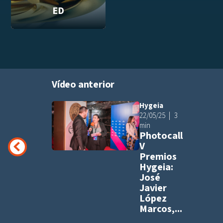
ED
Vídeo anterior
Hygeia
Añadir a pla
22/05/25
3
min
Photocall
V
Premios
Hygeia:
José
Javier
López
Marcos,...