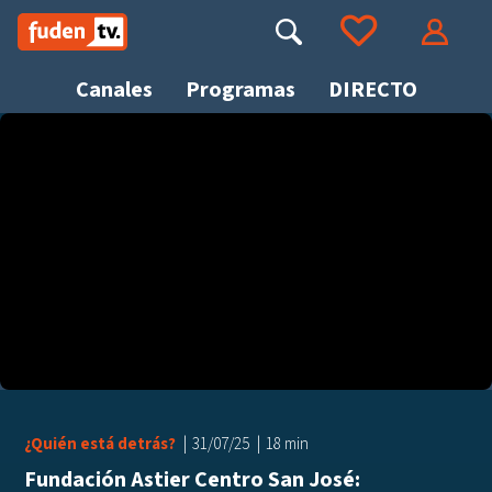
Saltar
a
Buscar
Ir a tus favoritos
Accede
contenido
Canales
Programas
DIRECTO
Busca
¿Quién está detrás?
31/07/25
18 min
Fundación Astier Centro San José: