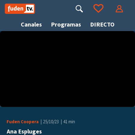
Saltar
a
Buscar
Ir a tus favoritos
Accede
contenido
Canales
Programas
DIRECTO
Busca
Fuden Coopera
25/10/23
41 min
Ana Espluges