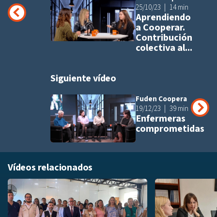
Añadir a pla
25/10/23
14 min
Aprendiendo
a Cooperar.
Contribución
colectiva al...
Siguiente vídeo
Fuden Coopera
Añadir a pla
19/12/23
39 min
Enfermeras
comprometidas
Vídeos relacionados
Añadir a playlis