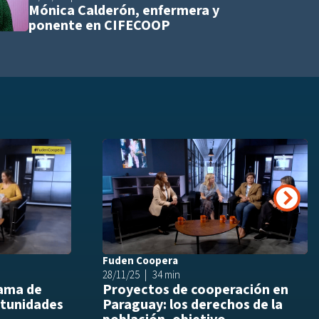
Mónica Calderón, enfermera y
ponente en CIFECOOP
Añadir a playlist
Añ
Siguie
Fuden Coopera
28/11/25
34 min
rama de
Proyectos de cooperación en
tunidades
Paraguay: los derechos de la