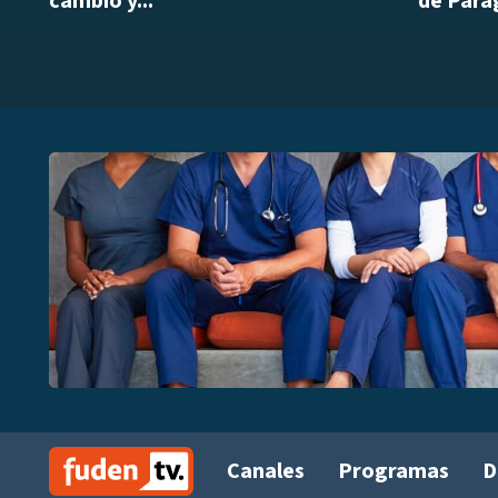
cambio y...
de Parag
Canales
Programas
D