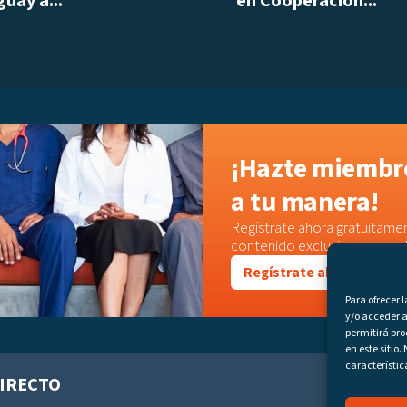
uay a...
en Cooperación...
¡Hazte miembro
a tu manera!
Regístrate ahora gratuitamen
contenido exclusivo o acced
Regístrate ahora
Para ofrecer 
y/o acceder a
permitirá pr
en este sitio
característic
IRECTO