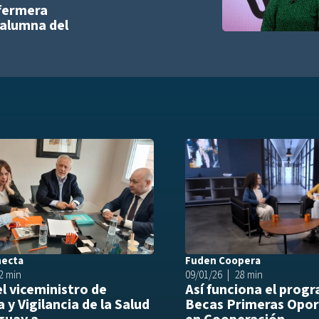
nfermera
 alumna del
list
Añadir a playlist
necta
Fuden Coopera
2 min
09/01/26
28 min
el viceministro de
Así funciona el prog
 y Vigilancia de la Salud
Becas Primeras Opor