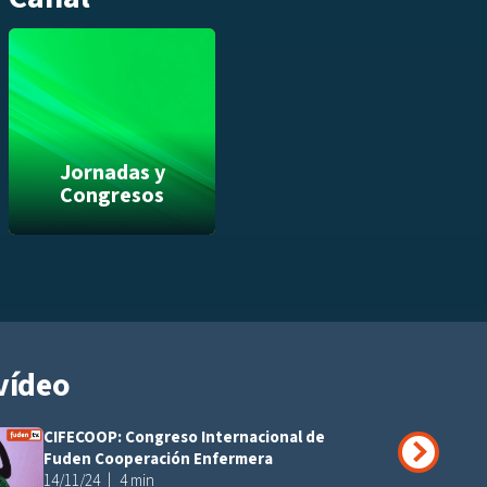
Jornadas y
Congresos
vídeo
CIFECOOP: Congreso Internacional de
Añadir a playli
Fuden Cooperación Enfermera
14/11/24
4 min