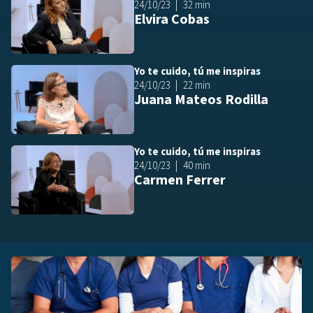
24/10/23
32 min
Elvira Cobas
Yo te cuido, tú me inspiras
Añ
24/10/23
22 min
Juana Mateos Rodilla
Yo te cuido, tú me inspiras
Añ
24/10/23
40 min
Carmen Ferrer