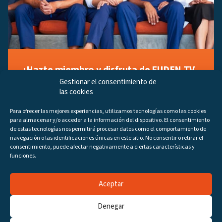
¡Hazte miembro y disfruta de FUDEN TV
a tu manera!
Gestionar el consentimiento de
las cookies
Regístrate ahora gratuitamente y marca tus videos
favoritos, descubre contenido exclusivo o accede a
Para ofrecer las mejores experiencias, utilizamos tecnologías como las cookies
los últimos programas disponibles.
para almacenar y/o acceder a la información del dispositivo. El consentimiento
Regístrate ahora
de estas tecnologías nos permitirá procesar datos como el comportamiento de
navegación o las identificaciones únicas en este sitio. No consentir o retirar el
consentimiento, puede afectar negativamente a ciertas características y
funciones.
Aceptar
Canales
Programas
DIRECTO
Denegar